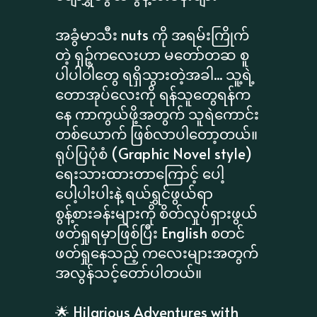
အခွံမာသီး nuts ကို အရမ်းကြိုက်
တဲ့ ရှဉ့်ကလေးဟာ မတော်တဆ စူ
ပါပါဝါတွေ ရရှိသွားတဲ့အခါ... သူ့ရဲ့
တောအုပ်လေးကို ရန်သူတွေရန်က
နေ ကာကွယ်ဖို့အတွက် သူရဲကောင်း
တစ်ယောက် ဖြစ်လာပါတော့တယ်။
ရုပ်ပြပုံစံ (Graphic Novel style)
ရေးသားထားတာကြောင့် ပေါ့
ပေါ့ပါးပါးနဲ့ ရယ်ရွှင်ဖွယ်ရာ
စွန့်စားခန်းများကို စိတ်လှုပ်ရှားဖွယ်
ဖတ်ရှုရမှာဖြစ်ပြီး English စတင်
ဖတ်ရှုနေသည့် ကလေးများအတွက်
အလွန်သင့်တော်ပါတယ်။
🌟 Hilarious Adventures with