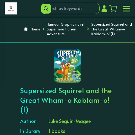
Humour Graphic novel
Supersized Squirrel and
Home
Superhero fiction
the Great Wham-o
Adventure
Kablam-o! (1)
‹
›
Supersized Squirrel and the
Great Wham-o Kablam-o!
(1)
Author
Luke Seguin-Magee
In Library
1 books