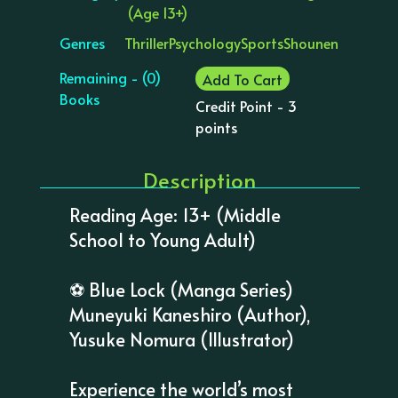
(Age 13+)
Genres
Thriller
Psychology
Sports
Shounen
Remaining - (0)
Add To Cart
Books
Credit Point - 3
points
Description
Reading Age: 13+ (Middle
School to Young Adult)
⚽️ Blue Lock (Manga Series)
Muneyuki Kaneshiro (Author),
Yusuke Nomura (Illustrator)
Experience the world’s most