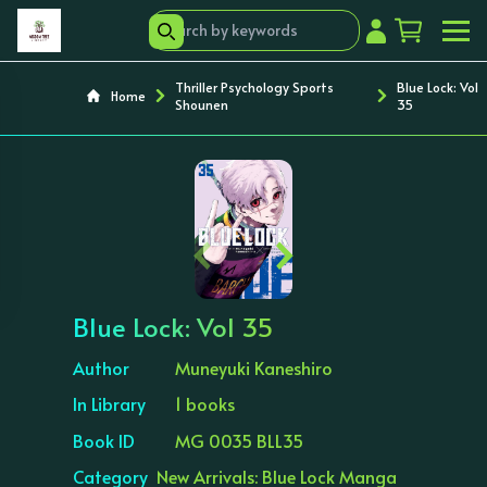
Thriller Psychology Sports
Blue Lock: Vol
Home
Shounen
35
‹
›
Blue Lock: Vol 35
Author
Muneyuki Kaneshiro
In Library
1 books
Book ID
MG 0035 BLL35
Category
New Arrivals: Blue Lock Manga