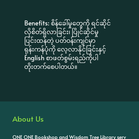
Benefits: စိန်ခေါ်မှုတွေကို ရင်ဆိုင်
လိုစိတ်ရှိလာခြင်း၊ ပြိုင်ဆိုင်မှု
ပြင်းထန်တဲ့ ပတ်ဝန်းကျင်မှာ
ရုန်းကန်ပုံကို လေ့လာနိုင်ခြင်းနှင့်
English စာဖတ်စွမ်းရည်ကိုပါ
တိုးတက်စေပါ​တယ်။
About Us
ONE ONE Bookshop and Wisdom Tree Library serv