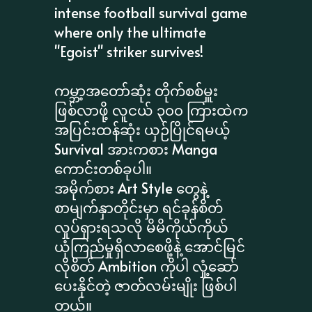
intense football survival game
where only the ultimate
"Egoist" striker survives!
​ကမ္ဘာ့အတော်ဆုံး တိုက်စစ်မှူး
ဖြစ်လာဖို့ လူငယ် ၃၀၀ ကြားထဲက
အပြင်းထန်ဆုံး ယှဉ်ပြိုင်ရမယ့်
Survival အားကစား Manga
ကောင်းတစ်ခုပါ။
အမိုက်စား Art Style တွေနဲ့
စာမျက်နှာတိုင်းမှာ ရင်ခုန်စိတ်
လှုပ်ရှားရသလို မိမိကိုယ်ကိုယ်
ယုံကြည်မှုရှိလာစေဖို့နဲ့ အောင်မြင်
လိုစိတ် Ambition ကိုပါ လှုံ့ဆော်
ပေးနိုင်တဲ့ ဇာတ်လမ်းမျိုး ဖြစ်ပါ
တယ်။