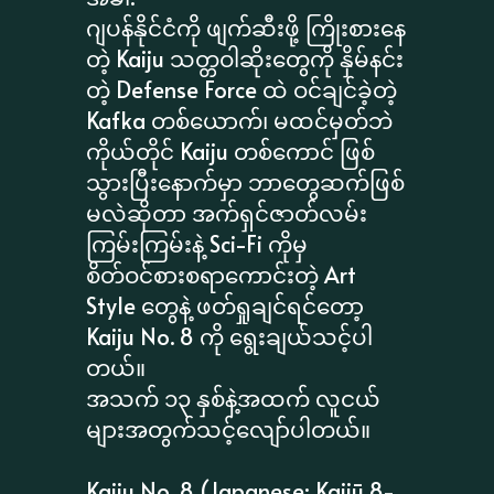
ဂျပန်နိုင်ငံကို ဖျက်ဆီးဖို့ ကြိုးစားနေ
တဲ့ Kaiju သတ္တဝါဆိုးတွေကို နှိမ်နင်း
တဲ့ Defense Force ထဲ ဝင်ချင်ခဲ့တဲ့
Kafka တစ်ယောက်၊ မထင်မှတ်ဘဲ
ကိုယ်တိုင် Kaiju တစ်ကောင် ဖြစ်
သွားပြီးနောက်မှာ ဘာတွေဆက်ဖြစ်
မလဲဆိုတာ အက်ရှင်ဇာတ်လမ်း
ကြမ်းကြမ်းနဲ့ Sci-Fi ကိုမှ
စိတ်ဝင်စားစရာကောင်းတဲ့ Art
Style တွေနဲ့ ဖတ်ရှုချင်ရင်တော့
Kaiju No. 8 ကို ရွေးချယ်သင့်ပါ
တယ်။
အသက် ၁၃ နှစ်နဲ့အထက် လူငယ်
များအတွက်သင့်လျော်ပါတယ်။
Kaiju No. 8 (Japanese: Kaijū 8-