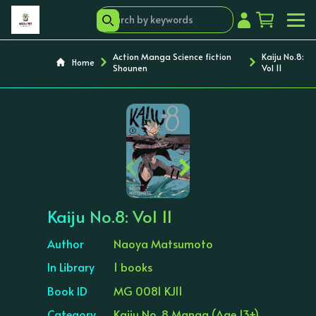
Action Manga Science fiction
Kaiju No.8:
Home
Shounen
Vol 11
‹
›
Kaiju No.8: Vol 11
Author
Naoya Matsumoto
In Library
1 books
Book ID
MG 0081 KJ11
Category
Kaiju No. 8 Manga (Age 13+)