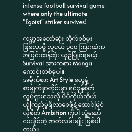
intense football survival game
where only the ultimate
"Egoist" striker survives!
​ကမ္ဘာ့အတော်ဆုံး တိုက်စစ်မှူး
ဖြစ်လာဖို့ လူငယ် ၃၀၀ ကြားထဲက
အပြင်းထန်ဆုံး ယှဉ်ပြိုင်ရမယ့်
Survival အားကစား Manga
ကောင်းတစ်ခုပါ။
အမိုက်စား Art Style တွေနဲ့
စာမျက်နှာတိုင်းမှာ ရင်ခုန်စိတ်
လှုပ်ရှားရသလို မိမိကိုယ်ကိုယ်
ယုံကြည်မှုရှိလာစေဖို့နဲ့ အောင်မြင်
လိုစိတ် Ambition ကိုပါ လှုံ့ဆော်
ပေးနိုင်တဲ့ ဇာတ်လမ်းမျိုး ဖြစ်ပါ
တယ်။