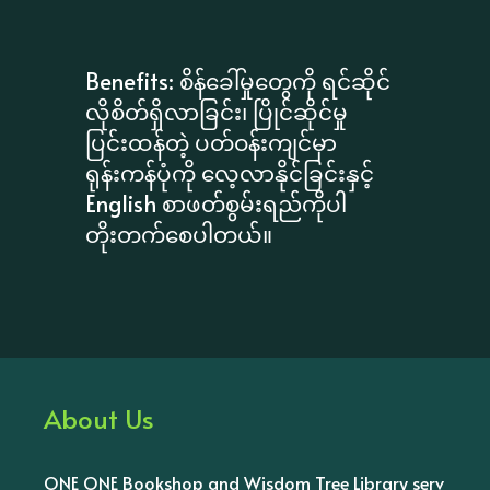
Benefits: စိန်ခေါ်မှုတွေကို ရင်ဆိုင်
လိုစိတ်ရှိလာခြင်း၊ ပြိုင်ဆိုင်မှု
ပြင်းထန်တဲ့ ပတ်ဝန်းကျင်မှာ
ရုန်းကန်ပုံကို လေ့လာနိုင်ခြင်းနှင့်
English စာဖတ်စွမ်းရည်ကိုပါ
တိုးတက်စေပါ​တယ်။
About Us
ONE ONE Bookshop and Wisdom Tree Library serv