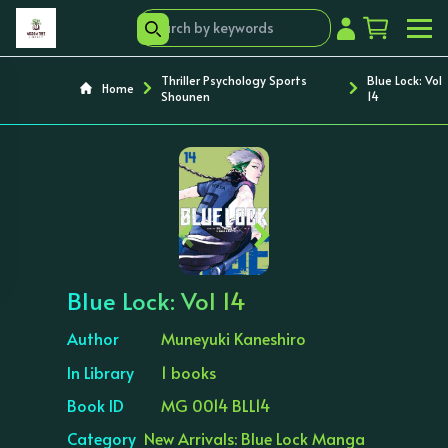
Thriller Psychology Sports
Blue Lock: Vol
Home
Shounen
14
‹
›
Blue Lock: Vol 14
Author
Muneyuki Kaneshiro
In Library
1 books
Book ID
MG 0014 BLL14
Category
New Arrivals: Blue Lock Manga