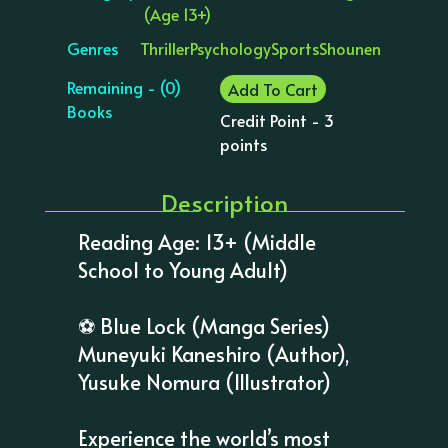
(Age 13+)
Genres
Thriller
Psychology
Sports
Shounen
Remaining - (0)
Add To Cart
Books
Credit Point - 3
points
Description
Reading Age: 13+ (Middle
School to Young Adult)
⚽️ Blue Lock (Manga Series)
Muneyuki Kaneshiro (Author),
Yusuke Nomura (Illustrator)
Experience the world’s most