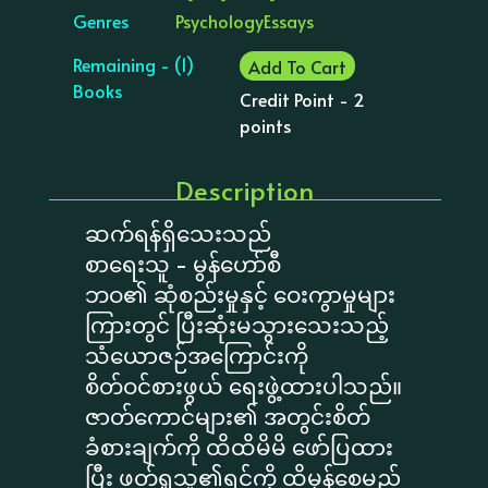
Genres
Psychology
Essays
Remaining - (1)
Add To Cart
Books
Credit Point - 2
points
Description
ဆက်ရန်ရှိသေးသည်
စာရေးသူ - မွန်ဟော်စီ
ဘဝ၏ ဆုံစည်းမှုနှင့် ဝေးကွာမှုများ
ကြားတွင် ပြီးဆုံးမသွားသေးသည့်
သံယောဇဉ်အကြောင်းကို
စိတ်ဝင်စားဖွယ် ရေးဖွဲ့ထားပါသည်။
ဇာတ်ကောင်များ၏ အတွင်းစိတ်
ခံစားချက်ကို ထိထိမိမိ ဖော်ပြထား
ပြီး ဖတ်ရှုသူ၏ရင်ကို ထိမှန်စေမည့်