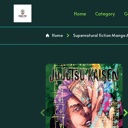
Home
Category
G
Home
Supernatural fiction Manga
‹