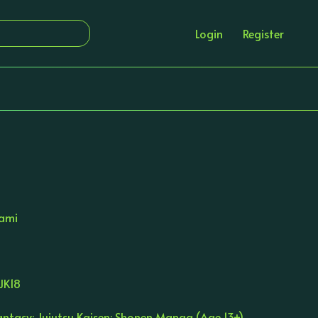
Login
Register
ami
JK18
antasy: Jujutsu Kaisen: Shonen Manga (Age 13+)