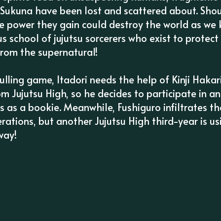
ukuna have been lost and scattered about. Sh
e power they gain could destroy the world as we k
us school of jujutsu sorcerers who exist to protect
 from the supernatural!
ulling game, Itadori needs the help of Kinji Hakari
m Jujutsu High, so he decides to participate in a
 as a bookie. Meanwhile, Fushiguro infiltrates t
erations, but another Jujutsu High third-year is us
way!