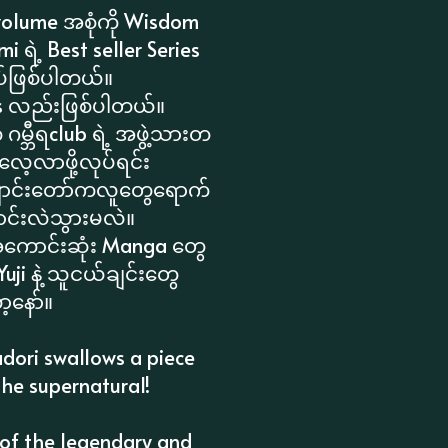
 volume အစုံကို Wisdom
ရဲ့ Best seller Series
ုပ်ဖြစ်ပါတယ်။
ies လည်းဖြစ်ပါတယ်။
္ဘီရclub ရဲ့ အဖွဲ့သားတ
လေ့လာဖို့လုပ်ရင်း
ျောင်းတော်ကလူတွေရောက်
င်းလဲသွားမလဲ။
ာအကောင်းဆုံး Manga တွေ
uji နဲ့ သူငယ်ချင်းတွေ
့နော်။
tadori swallows a piece
the supernatural!
 of the legendary and