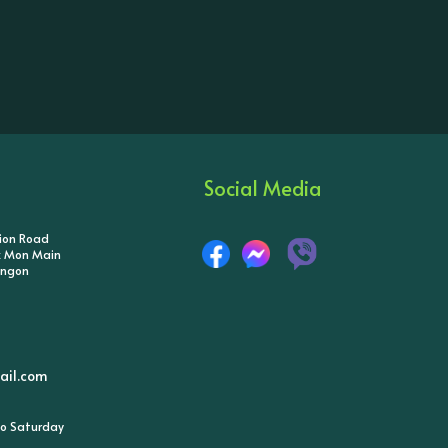
Social Media
tion Road
ik Mon Main
angon
il.com
o Saturday