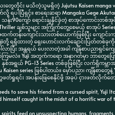
းတွေတိုင်း မသိတဲ့သူမရှိတဲ့ Jujutsu Kaisen manga
်လို့ ရပါပြီရှင့်။ စာရေးဆရာ Mangaka Gege Akutami 
်း သန်း90ကျော် ရောင်းချနိုင်ခဲ့တဲ့ စာအုပ်ကောင်းတစ်အ
 Thriller ချစ်သူများ အကြိုက်တွေ့စေမယ့် စာအုပ် Ser
 အထက်တန်းကျောင်းသားတစ်ယောက်ဖြစ်ပြီး ကျောင်းက ဂမ
iတို့ ရရှိထားတဲ့ ရှေးဟောင်းလက်ချောင်းပြတ်တစ်ခုကို
ါ်လာပြီး အန္တရယ် ပေးလာတဲ့အခါ ကျိန်စာပညာရှင်က
စ်ကြမလဲ။ Yuji အတွက်ကရော အနာဂတ်မှာ ဘာတွေပြော
နှစ်အရွယ် PG-13 Series တစ်ခုဖြစ်ပြီး လက်ရှိကမ္ဘ
 Kaisen series ဖြစ်ပါတယ်။ မှော်ပညာ၊ ကျိန်စာတွေနဲ့ Y
ုရင်း အပန်းဖြေစေနိုင်ဖို့ အခုပဲ ငှားဖတ်လိုက်တော
ds to save his friend from a cursed spirit, Yuji I
d himself caught in the midst of a horrific war of 
d spirits feed on unsuspecting humans, fragments