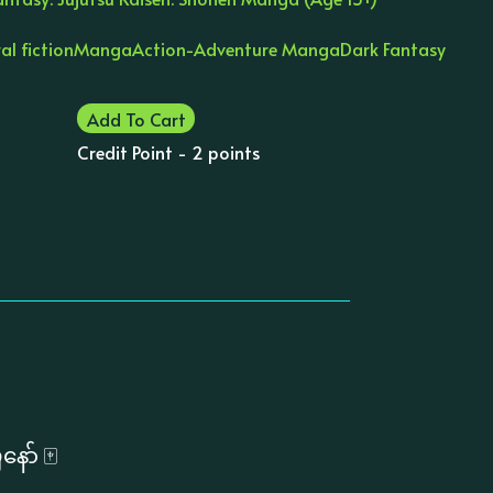
al fiction
Manga
Action-Adventure Manga
Dark Fantasy
Add To Cart
Credit Point - 2 points
ော် 🀄️