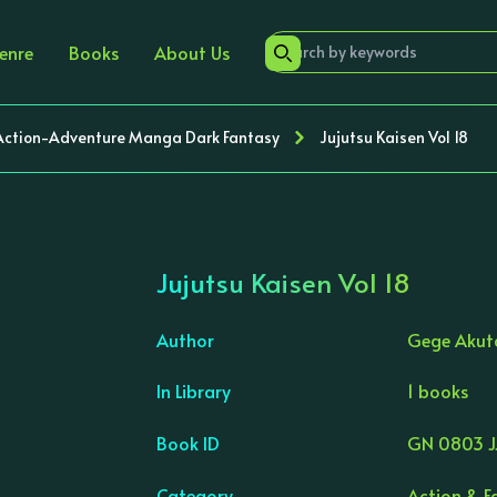
enre
Books
About Us
 Action-Adventure Manga Dark Fantasy
Jujutsu Kaisen Vol 18
Jujutsu Kaisen Vol 18
Author
Gege Akut
In Library
1 books
›
Book ID
GN 0803 J
Category
Action & F