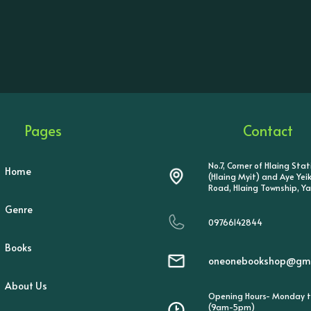
Pages
Contact
No.7, Corner of Hlaing Sta
Home
(Hlaing Myit) and Aye Ye
Road, Hlaing Township, Y
Genre
09766142844
Books
oneonebookshop@gma
About Us
Opening Hours- Monday t
(9am-5pm)