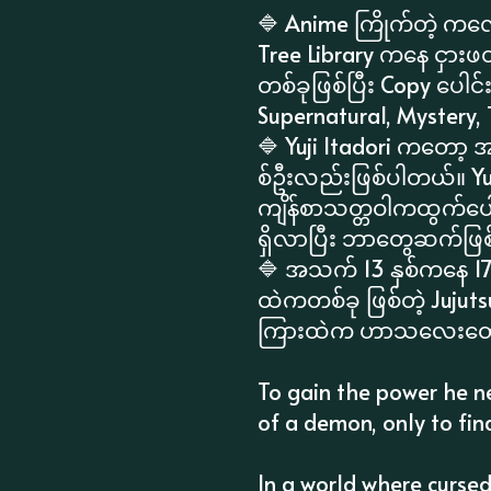
🔷 Anime ကြိုက်တဲ့ ကလေ
Tree Library ကနေ ငှားဖတ
တစ်ခုဖြစ်ပြီး Copy ပေါင
Supernatural, Mystery,
🔷 Yuji Itadori ကတော့
စ်ဦးလည်းဖြစ်ပါတယ်။ Yuj
ကျိန်စာသတ္တဝါကထွက်ပေ
ရှိလာပြီး ဘာတွေဆက်ဖြ
🔷 အသက် 13 နှစ်ကနေ 17 
ထဲကတစ်ခု ဖြစ်တဲ့ Jujutsu
ကြားထဲက ဟာသလေးတွေဖတ်ရှ
To gain the power he nee
of a demon, only to fin
In a world where curse