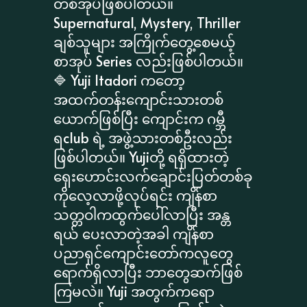
တစ်အုပ်ဖြစ်ပါတယ်။
Supernatural, Mystery, Thriller
ချစ်သူများ အကြိုက်တွေ့စေမယ့်
စာအုပ် Series လည်းဖြစ်ပါတယ်။
🔷 Yuji Itadori ကတော့
အထက်တန်းကျောင်းသားတစ်
ယောက်ဖြစ်ပြီး ကျောင်းက ဂမ္ဘီ
ရclub ရဲ့ အဖွဲ့သားတစ်ဦးလည်း
ဖြစ်ပါတယ်။ Yujiတို့ ရရှိထားတဲ့
ရှေးဟောင်းလက်ချောင်းပြတ်တစ်ခု
ကိုလေ့လာဖို့လုပ်ရင်း ကျိန်စာ
သတ္တဝါကထွက်ပေါ်လာပြီး အန္တ
ရယ် ပေးလာတဲ့အခါ ကျိန်စာ
ပညာရှင်ကျောင်းတော်ကလူတွေ
ရောက်ရှိလာပြီး ဘာတွေဆက်ဖြစ်
ကြမလဲ။ Yuji အတွက်ကရော