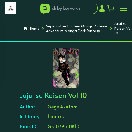
Jujutsu
Supernatural fiction Manga Action-
Home
Kaisen Vol
Adventure Manga Dark Fantasy
10
‹
›
Jujutsu Kaisen Vol 10
Author
Gege Akutami
In Library
1 books
Book ID
GN 0795 JJK10