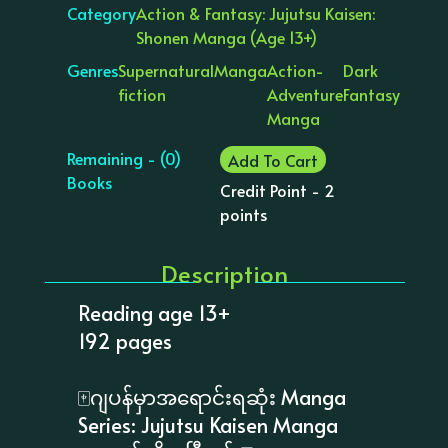
Category
Action & Fantasy: Jujutsu Kaisen:
Shonen Manga (Age 13+)
Genres
Supernatural
Manga
Action-
Dark
fiction
Adventure
Fantasy
Manga
Remaining - (0)
Add To Cart
Books
Credit Point - 2
points
Description
Reading age 13+
192 pages
🀄️ဂျပန်မှာအရောင်းရဆုံး Manga
Series: ​Jujutsu Kaisen Manga