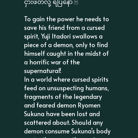
ငှားဖတ်လို့ ရပြီနော် 🀄️
To gain the power he needs to
save his friend from a cursed
spirit, Yuji Itadori swallows a
piece of a demon, only to find
himself caught in the midst of
a horrific war of the
supernatural!
In a world where cursed spirits
feed on unsuspecting humans,
fragments of the legendary
and feared demon Ryomen
Sukuna have been lost and
scattered about. Should any
demon consume Sukuna’s body