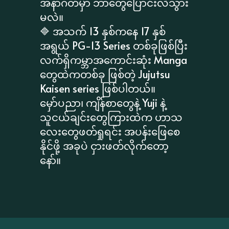
အနာဂတ်မှာ ဘာတွေပြောင်းလဲသွား
မလဲ။
🔷 အသက် 13 နှစ်ကနေ 17 နှစ်
အရွယ် PG-13 Series တစ်ခုဖြစ်ပြီး
လက်ရှိကမ္ဘာအကောင်းဆုံး Manga
တွေထဲကတစ်ခု ဖြစ်တဲ့ Jujutsu
Kaisen series ဖြစ်ပါတယ်။
မှော်ပညာ၊ ကျိန်စာတွေနဲ့ Yuji နဲ့
သူငယ်ချင်းတွေကြားထဲက ဟာသ
လေးတွေဖတ်ရှုရင်း အပန်းဖြေစေ
နိုင်ဖို့ အခုပဲ ငှားဖတ်လိုက်တော့
နော်။