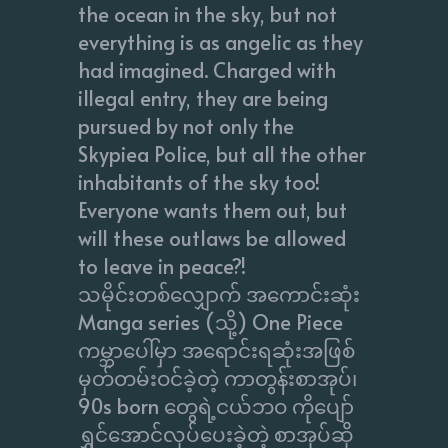
the ocean in the sky, but not
everything is as angelic as they
had imagined. Charged with
illegal entry, they are being
pursued by not only the
Skypiea Police, but all the other
inhabitants of the sky too!
Everyone wants them out, but
will these outlaws be allowed
to leave in peace?!
သမိုင်းတစ်လျှောက် အကောင်းဆုံး
Manga series (သို့) One Piece
ကမ္ဘာပေါ်မှာ အရောင်းရဆုံးအဖြစ်
မှတ်တမ်းဝင်ခဲ့တဲ့ ကာတွန်းစာအုပ်၊
90s born တွေရဲ့ငယ်ဘဝ ကိုပျော်
ရွှင်အောင်လုပ်ပေးခဲ့တဲ့ စာအုပ်ဆို