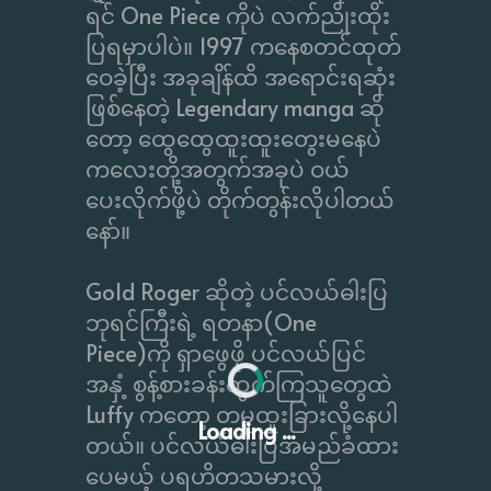
ရင် One Piece ကိုပဲ လက်ညိုးထိုး
ပြရမှာပါပဲ။ 1997 ကနေစတင်ထုတ်
ဝေခဲ့ပြီး အခုချိန်ထိ အရောင်းရဆုံး
ဖြစ်နေတဲ့ Legendary manga ဆို
တော့ ထွေထွေထူးထူးတွေးမနေပဲ
ကလေးတို့အတွက်အခုပဲ ဝယ်
ပေးလိုက်ဖို့ပဲ တိုက်တွန်းလိုပါတယ်
နော်။
Gold Roger ဆိုတဲ့ ပင်လယ်ဓါးပြ
ဘုရင်ကြီးရဲ့ ရတနာ(One
Piece)ကို ရှာဖွေဖို့ ပင်လယ်ပြင်
အနှံ့ စွန့်စားခန်းထွက်ကြသူတွေထဲ
Luffy ကတော့ တမူထူးခြားလို့နေပါ
Loading ...
တယ်။ ပင်လယ်ဓါးပြအမည်ခံထား
ပေမယ့် ပရဟိတသမားလို့