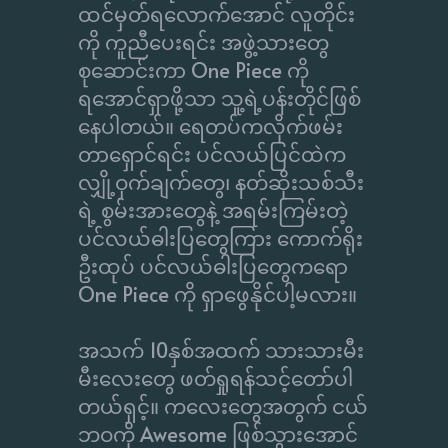
ထင်မှတ်ရလောက်အောင် လူတိုင်း
ကို ကူညီပေးရင်း အဖွဲ့သားတွေ
စုဆောင်းကာ One Piece ကို
ရအောင်ရှာဖို့သာ သူ့ရဲ့ပန်းတိုင်ဖြစ်
နေပါတယ်။ ရေတပ်ကလိုက်ဖမ်း
တာရှောင်ရင်း ပင်လယ်ပြင်ထဲက
လျှို့ဝှက်ချက်တွေ၊ နတ်ဆိုးသစ်သီး
ရဲ့ စွမ်းအားတွေနဲ့ အရမ်းကြမ်းတဲ့
ပင်လယ်ဓါးပြတွေကြား ကောက်ရိုး
ဦးထုပ် ပင်လယ်ဓါးပြတွေကရော
One Piece ကို ရှာဖွေနိုင်ပါ့မလား။
အသက် 10နှစ်အထက် သားသားမီး
မီးလေးတွေ ဖတ်ရှုရန်သင့်တော်ပါ
တယ်ရှင့်။ ကလေးတွေအတွက် ငယ်
ဘဝကို Awesome ဖြစ်သွားအောင်