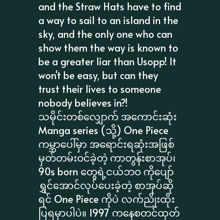
and the Straw Hats have to find
a way to sail to an island in the
sky, and the only one who can
show them the way is known to
be a greater liar than Usopp! It
won't be easy, but can they
trust their lives to someone
nobody believes in?!
သမိုင်းတစ်လျှောက် အကောင်းဆုံး
Manga series (သို့) One Piece
ကမ္ဘာပေါ်မှာ အရောင်းရဆုံးအဖြစ်
မှတ်တမ်းဝင်ခဲ့တဲ့ ကာတွန်းစာအုပ်၊
90s born တွေရဲ့ငယ်ဘဝ ကိုပျော်
ရွှင်အောင်လုပ်ပေးခဲ့တဲ့ စာအုပ်ဆို
ရင် One Piece ကိုပဲ လက်ညိုးထိုး
ပြရမှာပါပဲ။ 1997 ကနေစတင်ထုတ်