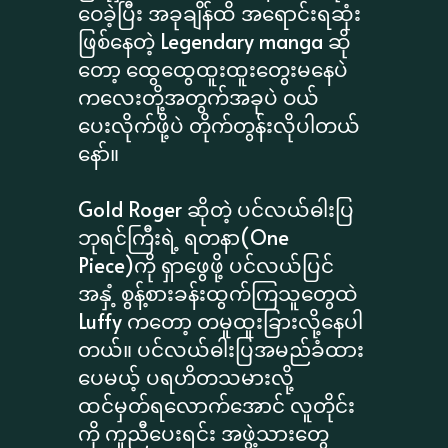
ဝေခဲ့ပြီး အခုချိန်ထိ အရောင်းရဆုံး
ဖြစ်နေတဲ့ Legendary manga ဆို
တော့ ထွေထွေထူးထူးတွေးမနေပဲ
ကလေးတို့အတွက်အခုပဲ ဝယ်
ပေးလိုက်ဖို့ပဲ တိုက်တွန်းလိုပါတယ်
နော်။
Gold Roger ဆိုတဲ့ ပင်လယ်ဓါးပြ
ဘုရင်ကြီးရဲ့ ရတနာ(One
Piece)ကို ရှာဖွေဖို့ ပင်လယ်ပြင်
အနှံ့ စွန့်စားခန်းထွက်ကြသူတွေထဲ
Luffy ကတော့ တမူထူးခြားလို့နေပါ
တယ်။ ပင်လယ်ဓါးပြအမည်ခံထား
ပေမယ့် ပရဟိတသမားလို့
ထင်မှတ်ရလောက်အောင် လူတိုင်း
ကို ကူညီပေးရင်း အဖွဲ့သားတွေ