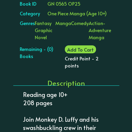
Book ID
GN 0565 OP25
Category
One Piece Manga (Age 10+)
Genres
Fantasy
Manga
Comedy
Action-
Graphic
Adventure
Novel
Manga
Remaining - (0)
Add To Cart
Books
Credit Point - 2
points
Description
Reading age 10+
208 pages
Join Monkey D. Luffy and his
swashbuckling crew in their