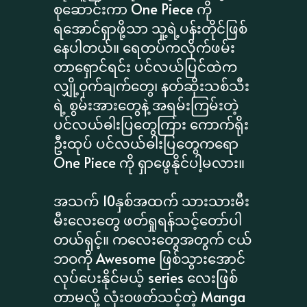
စုဆောင်းကာ One Piece ကို
ရအောင်ရှာဖို့သာ သူ့ရဲ့ပန်းတိုင်ဖြစ်
နေပါတယ်။ ရေတပ်ကလိုက်ဖမ်း
တာရှောင်ရင်း ပင်လယ်ပြင်ထဲက
လျှို့ဝှက်ချက်တွေ၊ နတ်ဆိုးသစ်သီး
ရဲ့ စွမ်းအားတွေနဲ့ အရမ်းကြမ်းတဲ့
ပင်လယ်ဓါးပြတွေကြား ကောက်ရိုး
ဦးထုပ် ပင်လယ်ဓါးပြတွေကရော
One Piece ကို ရှာဖွေနိုင်ပါ့မလား။
အသက် 10နှစ်အထက် သားသားမီး
မီးလေးတွေ ဖတ်ရှုရန်သင့်တော်ပါ
တယ်ရှင့်။ ကလေးတွေအတွက် ငယ်
ဘဝကို Awesome ဖြစ်သွားအောင်
လုပ်ပေးနိုင်မယ့် series လေးဖြစ်
တာမလို့ လုံးဝဖတ်သင့်တဲ့ Manga