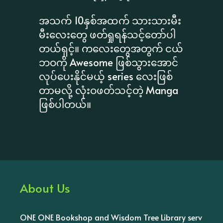
အသက် 10နှစ်အထက် သားသားမီး
မီးလေးတွေ ဖတ်ရှုရန်သင့်တော်ပါ
တယ်ရှင့်။ ကလေးတွေအတွက် ငယ်
ဘဝကို Awesome ဖြစ်သွားအောင်
လုပ်ပေးနိုင်မယ့် series လေးဖြစ်
တာမလို့ လုံးဝဖတ်သင့်တဲ့ Manga
ဖြစ်ပါတယ်။
About Us
ONE ONE Bookshop and Wisdom Tree Library serv