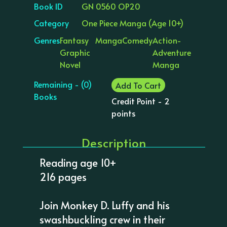
Book ID
GN 0560 OP20
Category
One Piece Manga (Age 10+)
Genres
Fantasy
Manga
Comedy
Action-
Graphic
Adventure
Novel
Manga
Remaining - (0)
Add To Cart
Books
Credit Point - 2
points
Description
Reading age 10+
216 pages
Join Monkey D. Luffy and his
swashbuckling crew in their