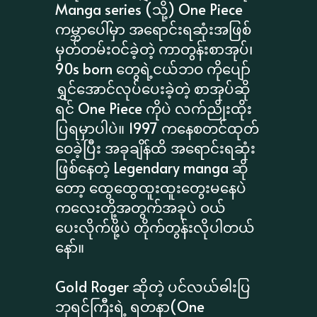
Manga series (သို့) One Piece
ကမ္ဘာပေါ်မှာ အရောင်းရဆုံးအဖြစ်
မှတ်တမ်းဝင်ခဲ့တဲ့ ကာတွန်းစာအုပ်၊
90s born တွေရဲ့ငယ်ဘဝ ကိုပျော်
ရွှင်အောင်လုပ်ပေးခဲ့တဲ့ စာအုပ်ဆို
ရင် One Piece ကိုပဲ လက်ညိုးထိုး
ပြရမှာပါပဲ။ 1997 ကနေစတင်ထုတ်
ဝေခဲ့ပြီး အခုချိန်ထိ အရောင်းရဆုံး
ဖြစ်နေတဲ့ Legendary manga ဆို
တော့ ထွေထွေထူးထူးတွေးမနေပဲ
ကလေးတို့အတွက်အခုပဲ ဝယ်
ပေးလိုက်ဖို့ပဲ တိုက်တွန်းလိုပါတယ်
နော်။
Gold Roger ဆိုတဲ့ ပင်လယ်ဓါးပြ
ဘုရင်ကြီးရဲ့ ရတနာ(One