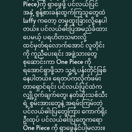
Piece)ကို ရှာဖွေဖို့ ပင်လယ်ပြင်
အနှံ့ စွန့်စားခန်းထွက်ကြသူတွေထဲ
Luffy ကတော့ တမူထူးခြားလို့နေပါ
တယ်။ ပင်လယ်ဓါးပြအမည်ခံထား
ပေမယ့် ပရဟိတသမားလို့
ထင်မှတ်ရလောက်အောင် လူတိုင်း
ကို ကူညီပေးရင်း အဖွဲ့သားတွေ
စုဆောင်းကာ One Piece ကို
ရအောင်ရှာဖို့သာ သူ့ရဲ့ပန်းတိုင်ဖြစ်
နေပါတယ်။ ရေတပ်ကလိုက်ဖမ်း
တာရှောင်ရင်း ပင်လယ်ပြင်ထဲက
လျှို့ဝှက်ချက်တွေ၊ နတ်ဆိုးသစ်သီး
ရဲ့ စွမ်းအားတွေနဲ့ အရမ်းကြမ်းတဲ့
ပင်လယ်ဓါးပြတွေကြား ကောက်ရိုး
ဦးထုပ် ပင်လယ်ဓါးပြတွေကရော
One Piece ကို ရှာဖွေနိုင်ပါ့မလား။