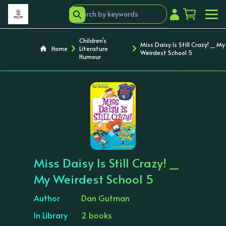
Children's
Miss Daisy Is Still Crazy! _ My
Home
Literature
Weirdest School 5
Humour
‹
›
Miss Daisy Is Still Crazy! _
My Weirdest School 5
Author
Dan Gutman
In Library
2 books