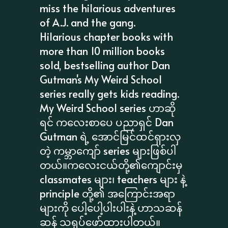
miss the hilarious adventures
of A.J. and the gang.
Hilarious chapter books with
more than 10 million books
sold, bestselling author Dan
Gutman's My Weird School
series really gets kids reading.
My Weird School series ဟာဆို
ရင် ကလေးစာပေ ပညာရှင် Dan
Gutman ရဲ့ အောင်မြင်ထင်ရှားလှ
တဲ့ ကမ္ဘာကျော် series များဖြစ်ပါ
တယ်။ကလေးငယ်တို့၏ကျောင်းမှ
classmates များ၊ teachers များ နဲ့
principle တို့၏ အကြောင်းအရာ
များကို ပေါ့ပေါ့ပါးပါးနဲ့ ဟာသဆန်
ဆန် သရုပ်ဖော်ထားပါတယ်။