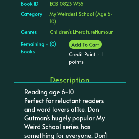
Book ID
ECB 0823 WS5
Category
My Weirdest School (Age 6-
10)
Genres
Children's Literature
Humour
Remaining - (0)
Add To Cart
Books
Credit Point - 1
points
Description
Reading age 6-10
Perfect for reluctant readers
and word lovers alike, Dan
Gutman's hugely popular My
Weird School series has
something for everyone. Don't