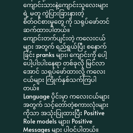
ကျောင်းသားနဲ့ကျောင်းသူလေးများ
ရဲ့ မတူ ကွဲပြားခြားနားတဲ့
စိတ်ဝင်စားမှုတွေ ကို သရုပ်ဖော်တင်
ဆက်ထားပါတယ်။
ကျောင်းတက်ပျင်းတဲ့ ကလေးငယ်
များ အတွက် ရည်ရွယ်ပြီး စနောက်
ခြင်း pranks များ၊ ကျောင်းကို ပေါ့
ပေါ့ပါးပါးနေရာ တစ်ခုလို မြင်လာ
အောင် သရုပ်ဖော်ထားလို့ ကလေး
ငယ်များ ကြိုက်နှစ်သက်ကြပါ
တယ်။
Language ပိုင်းမှာ ကလေးငယ်များ
အတွက် သင့်တော်တဲ့စကားလုံးများ
ကိုသာ အသုံးပြုထားပြီး Positive
Role models များ၊ Positive
Messages များ ပါဝင်ပါတယ်။