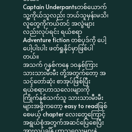
Captain Underpantsတစ်ယောက်
သူ့ကိုယ်သူလည်း ဘယ်သူမှန်းမသိ၊
လူတွေကိုကယ်တင် အလွဲများ
လည်းလုပ်ရင်း ရယ်စရာ
Adventure fiction တစ်ပုဒ်ကို ပေါ့
ပေါ့ပါးပါး ဖတ်ရှုနိုင်မှာဖြစ်ပါ
တယ်။
အသက် ၇နှစ်ကနေ ၁၀နှစ်ကြား
သားသားမီးမီး တို့အတွက်တော့ အ
သင့်တော်ဆုံး စာအုပ်ဖြစ်ပြီး
ရယ်စရာဟာသလေးများကို
ကြိုက်နှစ်သက်သူ သားသားမီးမီး
များအဖို့ကတော့ easy to readဖြစ်
စေမယ့် chapter လေးတွေကြောင့်
အရွယ်စုံအတွက်အဆင်ပြေစေပြီး
အားလပ်ချိန် ဟာသလေးများနဲ့