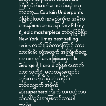
ကြီးနဲ့ မိတ်ဆက်ပေးမယ်နော်။သူ
ကတော့..... Captain Underpants
ပဲဖြစ်ပါတယ်။နာမည်ကိုက အမိုက်
စားနော်။ စာရေးဆရာ Dav Pilkey
ရဲ့ epic masterpiece တစ်ခုဖြစ်ပြီး
New York Times best selling
series လည်းဖြစ်တာကြောင့် သား
သားမီးမီး တို့အတွက် အကြိုက်တွေ့
စရာ စာအုပ်လေးဖြစ်စေမှာပါ။
George နဲ့ Harold တို့နှစ် ယောက်
သား သူတို့ရဲ့ မူလတန်းကျောင်း
တုန်းက ဖန်တီးခဲ့တဲ့ သမိုင်း
တစ်လျှောက် အမိုက်
ဆုံးsuperheroကြီးကို တကယ့်ဘဝ
ထဲခေါ်သွင်းရာမှစတင်ထားပါ
တယ်။