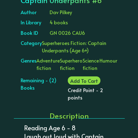
Captain Underpants #6
Author
Dav Pilkey
In Library
4 books
Book ID
GN 0026 CAU6
Category
Superheroes Fiction: Captain
Underpants (Age 6+)
Genres
Adventure
Superhero
Science
Humour
fiction
fiction
fiction
Remaining - (2)
Add To Cart
Books
Credit Point - 2
points
Description
Reading Age 6 - 8
Laugh out loud with Captain