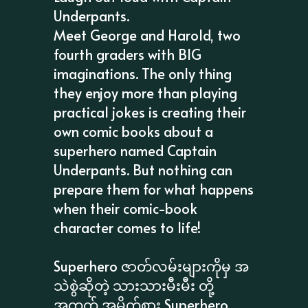
Underpants.
Meet George and Harold, two
fourth graders with BIG
imaginations. The only thing
they enjoy more than playing
practical jokes is creating their
own comic books about a
superhero named Captain
Underpants. But nothing can
prepare them for what happens
when their comic-book
character comes to life!
Superhero ဇာတ်လမ်းများကိုမှ အ
သဲစွဲဆိုတဲ့ သားသားမီးမီး တို့
အတွက် အမိုက်စား Superhero