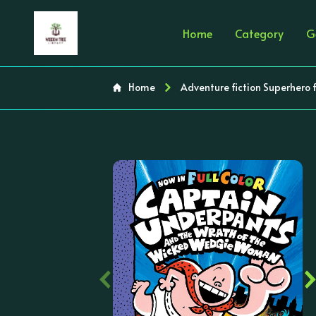
Home
Category
G
Home
Adventure fiction Superhero f
‹