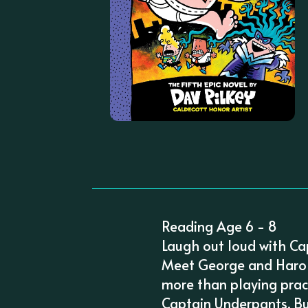
Reading Age 6 - 8
Laugh out loud with Ca
Meet George and Harold
more than playing prac
Captain Underpants. B