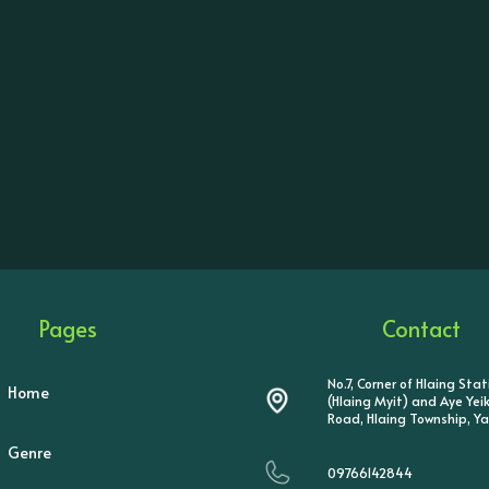
Pages
Contact
No.7, Corner of Hlaing Sta
Home
(Hlaing Myit) and Aye Ye
Road, Hlaing Township, Y
Genre
09766142844