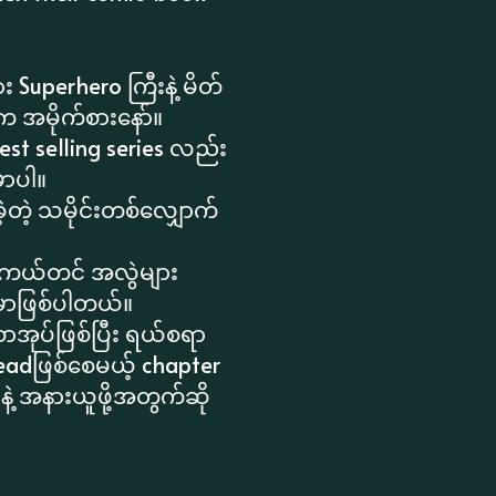
 Superhero ကြီးနဲ့ မိတ်
 အမိုက်စားနော်။
est selling series လည်း
ှာပါ။
ဲ့တဲ့ သမိုင်းတစ်လျှောက်
ုကယ်တင် အလွဲများ
်မှာဖြစ်ပါတယ်။
ာအုပ်ဖြစ်ပြီး ရယ်စရာ
eadဖြစ်စေမယ့် chapter
 အနားယူဖို့အတွက်ဆို