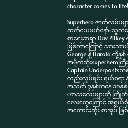
character comes to life
Superhero ဇာတ်လမ်းများက
ဆက်ပေးမယ်နော်။သူကတော့
စာရေးဆရာ Dav Pilkey ရဲ့
ဖြစ်တာကြောင့် သားသားမီ
George နဲ့ Harold တို့နှ
အမိုက်ဆုံးsuperheroက
Captain Underpantsတစ
လည်းလုပ်ရင်း ရယ်စရာ Adv
အသက် ၇နှစ်ကနေ ၁၀နှစ်က
ဟာသလေးများကို ကြိုက်န
လေးတွေကြောင့် အရွယ်စု
အကောင်းဆုံး စာအုပ် ဖြ