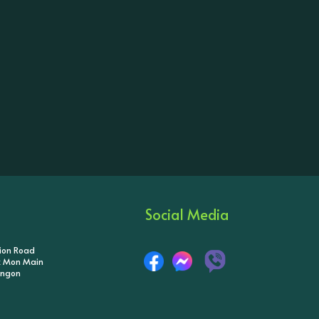
Social Media
tion Road
ik Mon Main
angon