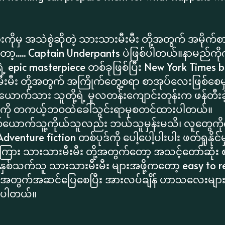
!
ိုမှ အသဲစွဲဆိုတဲ့ သားသားမီးမီး တို့အတွက် အမိုက်စား
..... Captain Underpants ပဲဖြစ်ပါတယ်။နာမည်ကိုက
 epic masterpiece တစ်ခုဖြစ်ပြီး New York Times b
းမီး တို့အတွက် အကြိုက်တွေ့စရာ စာအုပ်လေးဖြစ်စေမ
စ် ယောက်သား သူတို့ရဲ့ မူလတန်းကျောင်းတုန်းက ဖန်တီးခ
ြီးကို တကယ့်ဘဝထဲခေါ်သွင်းရာမှစတင်ထားပါတယ်။
်ယောက်သူ့ကိုယ်သူလည်း ဘယ်သူမှန်းမသိ၊ လူတွေကိ
enture fiction တစ်ပုဒ်ကို ပေါ့ပေါ့ပါးပါး ဖတ်ရှုနိုင
ြား သားသားမီးမီး တို့အတွက်တော့ အသင့်တော်ဆုံး စ
ှစ်သက်သူ သားသားမီးမီး များအဖို့ကတော့ easy to r
ံအတွက်အဆင်ပြေစေပြီး အားလပ်ချိန် ဟာသလေးများနဲ့
စ်ပါတယ်။