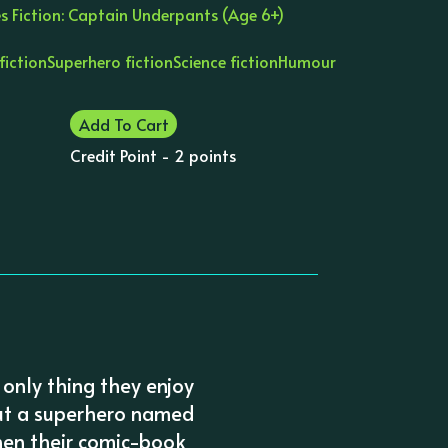
s Fiction: Captain Underpants (Age 6+)
fiction
Superhero fiction
Science fiction
Humour
Add To Cart
Credit Point - 2 points
only thing they enjoy
out a superhero named
hen their comic-book