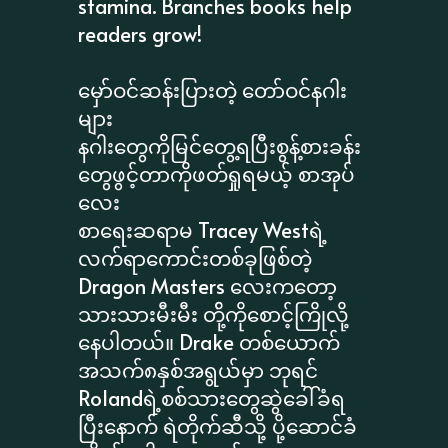
stamina. Branches books help
readers grow!
မှော်ဝင်ဆန်းပြားတဲ့ တော်ဝင်နဂါး
များ
နဂါးတွေကိုမြင်တွေ့ရပြီးစွန့်စားခန်း
တွေဖွင့်တာကိုဖတ်ရှုရမယ့် စာအုပ်
လေး
စာရေးဆရာမ Tracey Westရဲ့
လက်ရာကောင်းတစ်ခုဖြစ်တဲ့
Dragon Masters လေးကတော့
သားသားမီးမီး တို့်ကိုစောင့်ကြိုလို့
နေပါတယ်။ Drake တစ်ယောက်
အသက်၈နှစ်အရွယ်မှာ ဘုရင်
Rolandရဲ့စစ်သားတွေဆွဲခေါ်ခံရ
ပြီးနောက် ရဲတိုက်ဆီသို့ ပို့ဆောင်ခံ