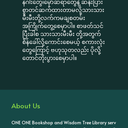
နဂါးတွေ၊မှော်ဆရာတွေနဲ့ ဆန်းပြား
စွာတင်ဆက်ထားတာမလို့သားသား
မီးမီးတို့လက်ကမချစတမ်း
အကြိုက်တွေ့စေမှာပါ။ စာဖတ်သင်
ပြီးခါစ သားသားမီးမီး တို့အတွက်
စိန်ခေါ်လို့ကောင်းစေမယ့် စကားလုံး
တွေကြောင့် ဗဟုသုတလည်း ပိုလို့
တောင်တိုးပွားစေမှာပါ။
About Us
ONE ONE Bookshop and Wisdom Tree Library serv