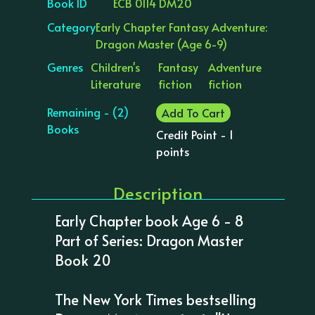
Book ID
ECB 0114 DM20
Category
Early Chapter Fantasy Adventure:
Dragon Master (Age 6-9)
Genres
Children's
Fantasy
Adventure
Literature
fiction
fiction
Remaining - (2)
Add To Cart
Books
Credit Point - 1
points
Description
Early Chapter book Age 6 - 8
Part of Series: Dragon Master
Book 20
The New York Times bestselling