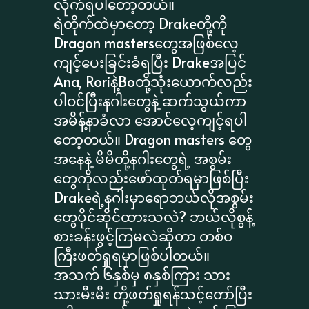
လိုက်ရပါတော့တယ်။
ရဲတိုက်ထဲမှာတော့ Drakeတို့ကို
Dragon mastersတွေအဖြစ်လေ့
ကျင့်ပေးခြင်းခံရပြီး Drakeအပြင်
Ana, Roriနဲ့Boတို့သုံးယောက်လည်း
ပါဝင်ပြီးနဂါးတွေနဲ့ ဆက်သွယ်ကာ
အမိန့်နာခံလာ အောင်လေ့ကျင့်ရပါ
တော့တယ်။ Dragon masters တွေ
အနေနဲ့ မိမိတို့နဂါးတွေရဲ့ အစွမ်း
တွေကိုလည်းဖော်ထုတ်ရမှာဖြစ်ပြီး
Drakeရဲ့နဂါးမှာရောဘယ်လိုအစွမ်း
တွေပိုင်ဆိုင်ထားသလဲ? ဘယ်လိုစွန့်
စားခန်းဖွင့်ကြမလဲဆိုတာ တစ်ဝ
ကြီးဖတ်ရှုရမှာဖြစ်ပါတယ်။
အသက် ၆နှစ်မှ ၈နှစ်ကြား သား
သားမီးမီး တို့ဖတ်ရှုရန်သင့်တော်ပြီး