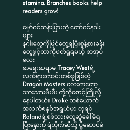
stamina. Branches books help
readers grow!
မှော်ဝင်ဆန်းပြားတဲ့ တော်ဝင်နဂါး
များ
နဂါးတွေကိုမြင်တွေ့ရပြီးစွန့်စားခန်း
တွေဖွင့်တာကိုဖတ်ရှုရမယ့် စာအုပ်
လေး
စာရေးဆရာမ Tracey Westရဲ့
လက်ရာကောင်းတစ်ခုဖြစ်တဲ့
Dragon Masters လေးကတော့
သားသားမီးမီး တို့်ကိုစောင့်ကြိုလို့
နေပါတယ်။ Drake တစ်ယောက်
အသက်၈နှစ်အရွယ်မှာ ဘုရင်
Rolandရဲ့စစ်သားတွေဆွဲခေါ်ခံရ
ပြီးနောက် ရဲတိုက်ဆီသို့ ပို့ဆောင်ခံ