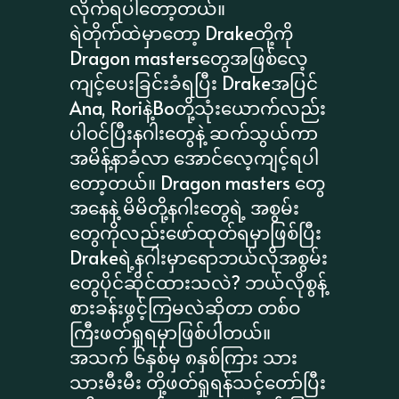
လိုက်ရပါတော့တယ်။
ရဲတိုက်ထဲမှာတော့ Drakeတို့ကို
Dragon mastersတွေအဖြစ်လေ့
ကျင့်ပေးခြင်းခံရပြီး Drakeအပြင်
Ana, Roriနဲ့Boတို့သုံးယောက်လည်း
ပါဝင်ပြီးနဂါးတွေနဲ့ ဆက်သွယ်ကာ
အမိန့်နာခံလာ အောင်လေ့ကျင့်ရပါ
တော့တယ်။ Dragon masters တွေ
အနေနဲ့ မိမိတို့နဂါးတွေရဲ့ အစွမ်း
တွေကိုလည်းဖော်ထုတ်ရမှာဖြစ်ပြီး
Drakeရဲ့နဂါးမှာရောဘယ်လိုအစွမ်း
တွေပိုင်ဆိုင်ထားသလဲ? ဘယ်လိုစွန့်
စားခန်းဖွင့်ကြမလဲဆိုတာ တစ်ဝ
ကြီးဖတ်ရှုရမှာဖြစ်ပါတယ်။
အသက် ၆နှစ်မှ ၈နှစ်ကြား သား
သားမီးမီး တို့ဖတ်ရှုရန်သင့်တော်ပြီး