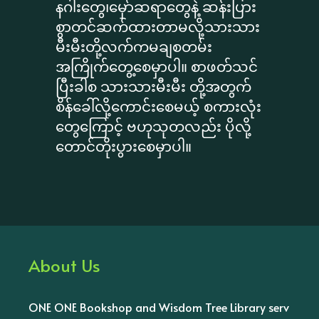
နဂါးတွေ၊မှော်ဆရာတွေနဲ့ ဆန်းပြား
စွာတင်ဆက်ထားတာမလို့သားသား
မီးမီးတို့လက်ကမချစတမ်း
အကြိုက်တွေ့စေမှာပါ။ စာဖတ်သင်
ပြီးခါစ သားသားမီးမီး တို့အတွက်
စိန်ခေါ်လို့ကောင်းစေမယ့် စကားလုံး
တွေကြောင့် ဗဟုသုတလည်း ပိုလို့
တောင်တိုးပွားစေမှာပါ။
About Us
ONE ONE Bookshop and Wisdom Tree Library serv