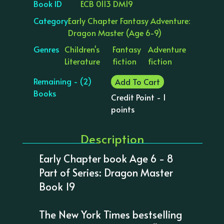
Book ID
ECB 0113 DM19
Category
Early Chapter Fantasy Adventure:
Dragon Master (Age 6-9)
Genres
Children's
Fantasy
Adventure
Literature
fiction
fiction
Remaining - (2)
Add To Cart
Books
Credit Point - 1
points
Description
Early Chapter book Age 6 - 8
Part of Series: Dragon Master
Book 19
The New York Times bestselling