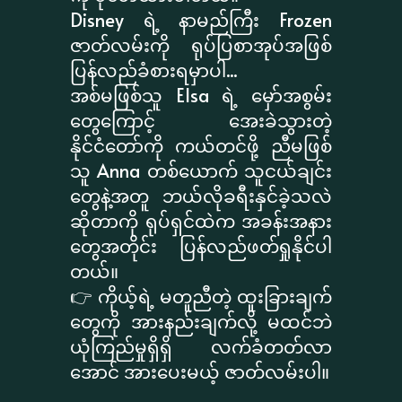
Disney ရဲ့ နာမည်ကြီး Frozen
ဇာတ်လမ်းကို ရုပ်ပြစာအုပ်အဖြစ်
ပြန်လည်ခံစားရမှာပါ...
အစ်မဖြစ်သူ Elsa ရဲ့ မှော်အစွမ်း
တွေကြောင့် အေးခဲသွားတဲ့
နိုင်ငံတော်ကို ကယ်တင်ဖို့ ညီမဖြစ်
သူ Anna တစ်ယောက် သူငယ်ချင်း
တွေနဲ့အတူ ဘယ်လိုခရီးနှင်ခဲ့သလဲ
ဆိုတာကို ရုပ်ရှင်ထဲက အခန်းအနား
တွေအတိုင်း ပြန်လည်ဖတ်ရှုနိုင်ပါ
တယ်။
👉 ကိုယ့်ရဲ့ မတူညီတဲ့ ထူးခြားချက်
တွေကို အားနည်းချက်လို့ မထင်ဘဲ
ယုံကြည်မှုရှိရှိ လက်ခံတတ်လာ
အောင် အားပေးမယ့် ဇာတ်လမ်းပါ။