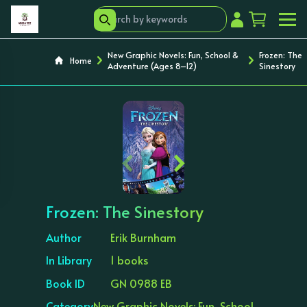
New Graphic Novels: Fun, School &
Frozen: The
Home
Adventure (Ages 8–12)
Sinestory
‹
›
Frozen: The Sinestory
Author
Erik Burnham
In Library
1 books
Book ID
GN 0988 EB
Category
New Graphic Novels: Fun, School