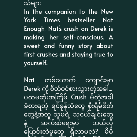
သံများ
In the companion to the New
York Times bestseller Nat
Enough, Nat's crush on Derek is
making her self-conscious. A
sweet and funny story about
first crushes and staying true to
yourself.
Nat တစ်ယောက် ကျောင်းမှာ
Derek ကို စိတ်ဝင်စားသွားတဲ့အခါ...
ပထမဆုံးအကြိမ် Crush မိတဲ့အခါ
ခံစားရတဲ့ ရင်ခုန်သံတွေ စိုးရိမ်စိတ်
တွေနဲ့အတူ သူမရဲ့ သူငယ်ချင်းတွေ
နဲ့ ဆက်ဆံရေးမှာ ဘယ်လို
ပြောင်းလဲမှုတွေ ရှိလာမလဲ? မိမိ