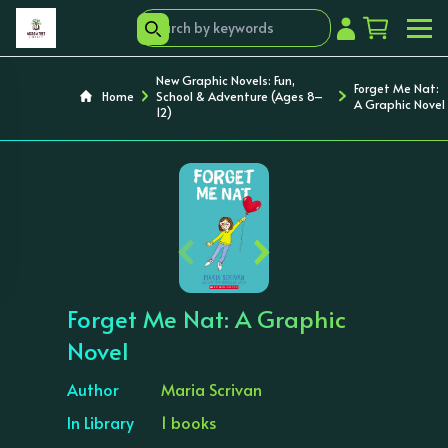
New Graphic Novels: Fun,
Forget Me Nat:
Home
School & Adventure (Ages 8–
A Graphic Novel
12)
‹
›
Forget Me Nat: A Graphic
Novel
Author
Maria Scrivan
In Library
1 books