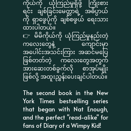
ကိုယ်ကို ယုံကြည်မှုရှိဖို့ ကြိုးစား
ရင်း ချစ်ခြင်းမေတ္တာရဲ့ အဓိပ္ပာယ်
ကို ရှာဖွေပုံကို ချစ်စဖွယ် ရေးသား
ထားပါတယ်။
👉 မိမိကိုယ်ကို ယုံကြည်မှုနည်းတဲ့
ကလေးတွေနဲ့ ကျောင်းမှာ
အပေါင်းအသင်းကြား အဆင်မပြေ
ဖြစ်တတ်တဲ့ ကလေးတွေအတွက်
အားဆေးတစ်ခွက်လို စာအုပ်မျိုး
ဖြစ်လို့ အထူးညွှန်းပေးချင်ပါတယ်။
The second book in the New
York Times bestselling series
that began with Nat Enough,
and the perfect "read-alike" for
fans of Diary of a Wimpy Kid!