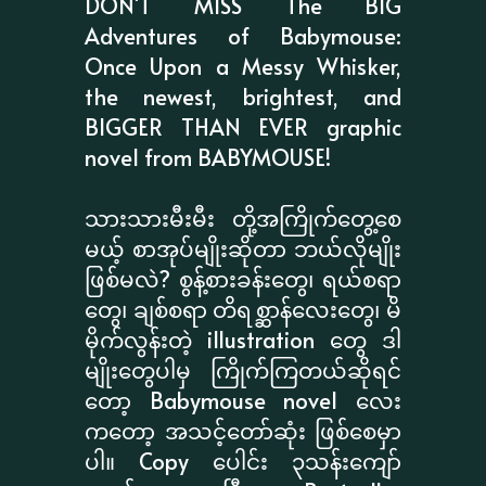
DON'T MISS The BIG
Adventures of Babymouse:
Once Upon a Messy Whisker,
the newest, brightest, and
BIGGER THAN EVER graphic
novel from BABYMOUSE!
သားသားမီးမီး တို့အကြိုက်တွေ့စေ
မယ့် စာအုပ်မျိုးဆိုတာ ဘယ်လိုမျိုး
ဖြစ်မလဲ? စွန့်စားခန်းတွေ၊ ရယ်စရာ
တွေ၊ ချစ်စရာ တိရစ္ဆာန်လေးတွေ၊ မိ
မိုက်လွန်းတဲ့ illustration တွေ ဒါ
မျိုးတွေပါမှ ကြိုက်ကြတယ်ဆိုရင်
တော့ Babymouse novel လေး
ကတော့ အသင့်တော်ဆုံး ဖြစ်စေမှာ
ပါ။ Copy ပေါင်း ၃သန်းကျော်