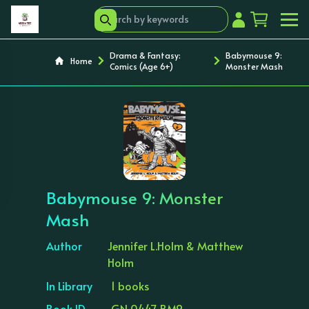
Drama & Fantasy:
Babymouse 9:
Home
Comics (Age 6+)
Monster Mash
‹
›
Babymouse 9: Monster
Mash
Author
Jennifer L.Holm & Matthew
Holm
In Library
1 books
Book ID
GN 0447 BM9