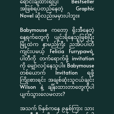
ရောင်းချထားရပြီး Bestseller
အဖြစ်ရပ်တည်နေတဲ့ Graphic
Novel ဆိုလည်းမမှားပါဘူး။
Babymouse ကတော့ ရိုးအီနေတဲ့
နေ့ရက်တွေကို ပျင်းရိနေသူဖြစ်ပြီး
မြို့ထဲက နာမည်ကြီး ညအိပ်ပါတီ
ကျင်းပမယ့် Felicia Furrypawရဲ့
ပါတီကို တက်ရောက်ဖို့ invitation
ကို မျှော်လင့်နေသူပါ။ Babymouse
တစ်ယောက် Invitation ရဖို့
ကြိုးစားရင်း အချစ်ဆုံးသူငယ်ချင်း
Wilson နဲ့ ချိန်းထားတာတွေကိုပါ
ပျက်သွားလေမလား?
အသက် ၆နှစ်ကနေ ၉နှစ်ကြား သား