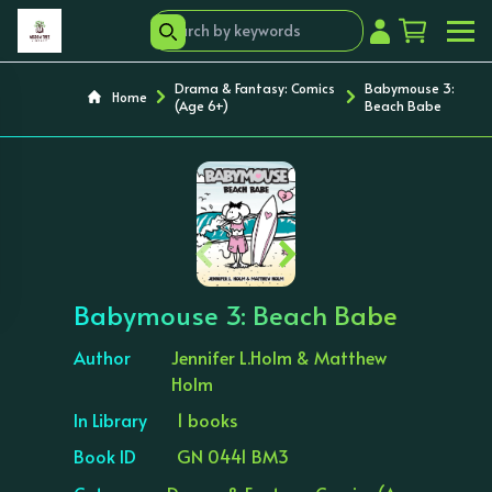
Drama & Fantasy: Comics
Babymouse 3:
Home
(Age 6+)
Beach Babe
‹
›
Babymouse 3: Beach Babe
Author
Jennifer L.Holm & Matthew
Holm
In Library
1 books
Book ID
GN 0441 BM3