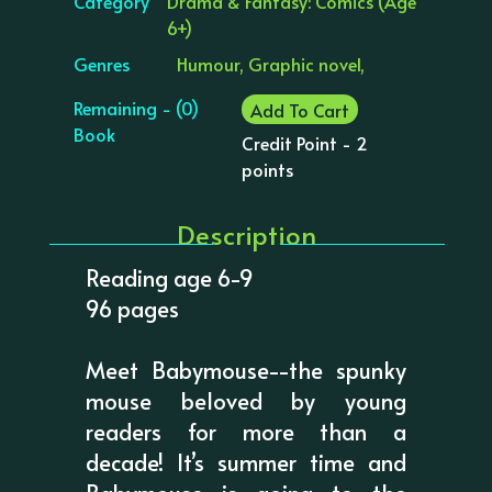
Category
Drama & Fantasy: Comics (Age
6+)
Genres
Humour, Graphic novel,
Remaining - (0)
Add To Cart
Book
Credit Point - 2
points
Description
Reading age 6-9
96 pages
Meet Babymouse--the spunky
mouse beloved by young
readers for more than a
decade! It’s summer time and