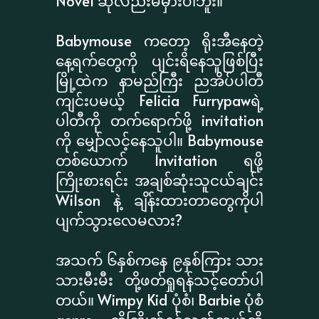
Novel ဆိုလည်းမမှားပါဘူး။
Babymouse ကတော့ ရိုးအီနေတဲ့
နေ့ရက်တွေကို ပျင်းရိနေသူဖြစ်ပြီး
မြို့ထဲက နာမည်ကြီး ညအိပ်ပါတီ
ကျင်းပမယ့် Felicia Furrypawရဲ့
ပါတီကို တက်ရောက်ဖို့ invitation
ကို မျှော်လင့်နေသူပါ။ Babymouse
တစ်ယောက် Invitation ရဖို့
ကြိုးစားရင်း အချစ်ဆုံးသူငယ်ချင်း
Wilson နဲ့ ချိန်းထားတာတွေကိုပါ
ပျက်သွားလေမလား?
အသက် ၆နှစ်ကနေ ၉နှစ်ကြား သား
သားမီးမီး တို့ဖတ်ရှုရန်သင့်တော်ပါ
တယ်။ Wimpy Kid ပုံစံ၊ Barbie ပုံစံ