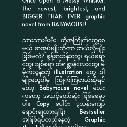
Once Upon a Messy Whisker,
the newest, brightest, and
BIGGER THAN EVER graphic
novel from BABYMOUSE!
သားသားမီးမီး တို့အကြိုက်တွေ့စေ
မယ့် စာအုပ်မျိုးဆိုတာ ဘယ်လိုမျိုး
ဖြစ်မလဲ? စွန့်စားခန်းတွေ၊ ရယ်စရာ
တွေ၊ ချစ်စရာ တိရစ္ဆာန်လေးတွေ၊ မိ
မိုက်လွန်းတဲ့ illustration တွေ ဒါ
မျိုးတွေပါမှ ကြိုက်ကြတယ်ဆိုရင်
တော့ Babymouse novel လေး
ကတော့ အသင့်တော်ဆုံး ဖြစ်စေမှာ
ပါ။ Copy ပေါင်း ၃သန်းကျော်
ရောင်းချထားရပြီး Bestseller
အဖြစ်ရပ်တည်နေတဲ့ Graphic