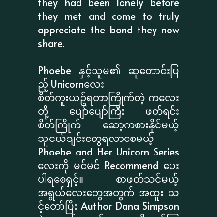
they had been lonely before
they met and come to truly
appreciate the bond they now
share.
Phoebe နှင့်သူမ၏ ဆုတောင်းပြ
ည့် Unicornလေး
စိတ်ကူးယဥ်ရတာကြိုက်တဲ့ ကလေး
တို့ ပျော်ပျော်ကြီး ဖတ်ရင်း
စိတ်ကြိုက် ဆော့ကစားနိုင်မယ့်
သူငယ်ချင်းတွေရလာစေမယ့်
Phoebe and Her Unicorn Series
လေးကို မင်မင် Recommend ပေး
ပါရစေရှင့်။ စာဖတ်သင်မယ့်
အရွယ်လေးတွေအတွက် အထူး သ
င့်တော်ပြီး Author Dana Simpson