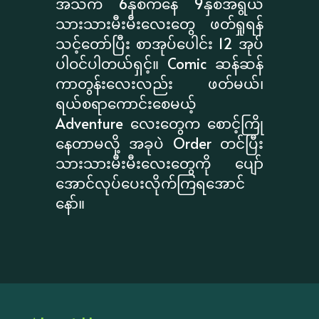
အသက် 6နှစ်ကနေ 9နှစ်အရွယ်
သားသားမီးမီးလေးတွေ ဖတ်ရှုရန်
သင့်တော်ပြီး စာအုပ်ပေါင်း 12 အုပ်
ပါဝင်ပါတယ်ရှင့်။ Comic ဆန်ဆန်
ကာတွန်းလေးလည်း ဖတ်မယ်၊
ရယ်စရာကောင်းစေမယ့်
Adventure လေးတွေက စောင့်ကြို
နေတာမလို့ အခုပဲ Order တင်ပြီး
သားသားမီးမီးလေးတွေကို ပျော်
အောင်လုပ်ပေးလိုက်ကြရအောင်
နော်။