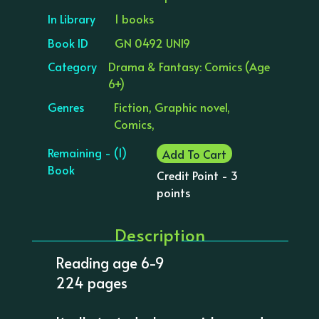
In Library
1 books
Book ID
GN 0492 UNI9
Category
Drama & Fantasy: Comics (Age
6+)
Genres
Fiction, Graphic novel,
Comics,
Remaining - (1)
Add To Cart
Book
Credit Point - 3
points
Description
Reading age 6-9
224 pages