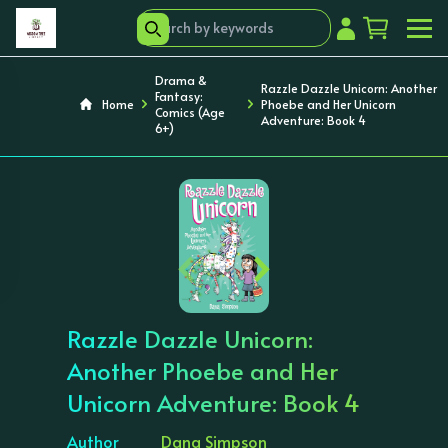
Drama &
Razzle Dazzle Unicorn: Another
Fantasy:
Home
Phoebe and Her Unicorn
Comics (Age
Adventure: Book 4
6+)
‹
›
Razzle Dazzle Unicorn:
Another Phoebe and Her
Unicorn Adventure: Book 4
Author
Dana Simpson