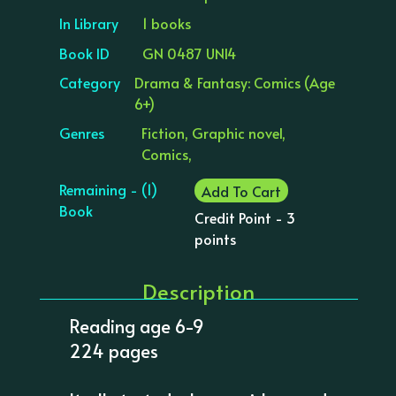
In Library
1 books
Book ID
GN 0487 UNI4
Category
Drama & Fantasy: Comics (Age
6+)
Genres
Fiction, Graphic novel,
Comics,
Remaining - (1)
Add To Cart
Book
Credit Point - 3
points
Description
Reading age 6-9
224 pages