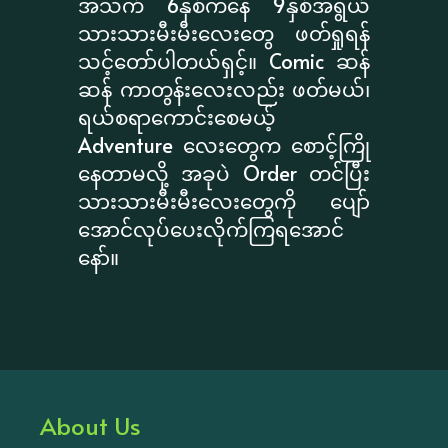
အသက် 6နှစ်ကနေ 9နှစ်အရွယ်
သားသားမီးမီးလေးတွေ ဖတ်ရှုရန်
သင့်တော်ပါတယ်ရှင့်။ Comic ဆန်
ဆန် ကာတွန်းလေးလည်း ဖတ်မယ်၊
ရယ်စရာကောင်းစေမယ့်
Adventure လေးတွေက စောင့်ကြို
နေတာမလို့ အခုပဲ Order တင်ပြီး
သားသားမီးမီးလေးတွေကို ပျော်
အောင်လုပ်ပေးလိုက်ကြရအောင်
နော်။
About Us