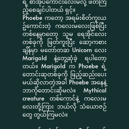
ရဲ့ စာအုပ်ကောင်းလေးမလို့ ဖတ်ကြ
ည့်စေချင်ပါတယ် ရှင့်။
Phoebe ကတော့ အရမ်းစိတ်ကူးယ
ဥ်ကောင်းတဲ့ ကလေးမလေးဖြစ်ပြီး
တစ်နေ့မှာတော့ သူမ ရေအိုင်လေး
တစ်ခုကို ဖြတ်ကူးပြီး ဆော့ကစား
ချိန်မှာ မတော်တဆ Unicorn လေး
Marigold နဲ့တွေ့ဆုံခဲ့ ရပါတော့
တယ်။ Marigold က Phoebe ရဲ့
တောင်းဆုတစ်ခုကို ဖြည့်ဆည်းပေး
မယ်ဆိုလာတဲ့အခါ Phoebe အနေနဲ့
ဘာကိုတောင်းဆိုမလဲ။ Mythical
creature တစ်ကောင်နဲ့ ကလေးမ
လေးတို့ကြား ဘယ်လို သံယောဇဉ်
တွေ တွယ်ကြမလဲ။