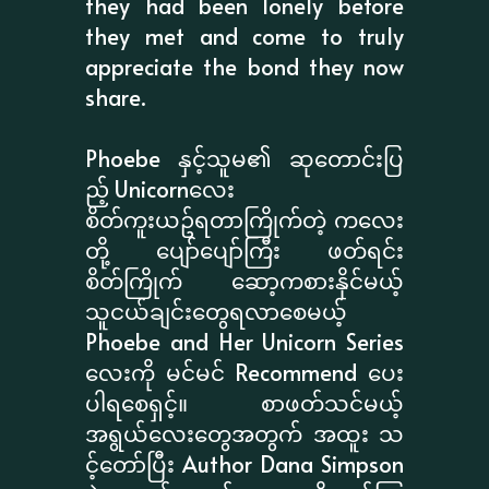
they had been lonely before
they met and come to truly
appreciate the bond they now
share.
Phoebe နှင့်သူမ၏ ဆုတောင်းပြ
ည့် Unicornလေး
စိတ်ကူးယဥ်ရတာကြိုက်တဲ့ ကလေး
တို့ ပျော်ပျော်ကြီး ဖတ်ရင်း
စိတ်ကြိုက် ဆော့ကစားနိုင်မယ့်
သူငယ်ချင်းတွေရလာစေမယ့်
Phoebe and Her Unicorn Series
လေးကို မင်မင် Recommend ပေး
ပါရစေရှင့်။ စာဖတ်သင်မယ့်
အရွယ်လေးတွေအတွက် အထူး သ
င့်တော်ပြီး Author Dana Simpson