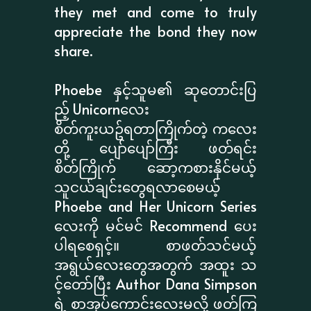
they met and come to truly
appreciate the bond they now
share.
Phoebe နှင့်သူမ၏ ဆုတောင်းပြ
ည့် Unicornလေး
စိတ်ကူးယဥ်ရတာကြိုက်တဲ့ ကလေး
တို့ ပျော်ပျော်ကြီး ဖတ်ရင်း
စိတ်ကြိုက် ဆော့ကစားနိုင်မယ့်
သူငယ်ချင်းတွေရလာစေမယ့်
Phoebe and Her Unicorn Series
လေးကို မင်မင် Recommend ပေး
ပါရစေရှင့်။ စာဖတ်သင်မယ့်
အရွယ်လေးတွေအတွက် အထူး သ
င့်တော်ပြီး Author Dana Simpson
ရဲ့ စာအုပ်ကောင်းလေးမလို့ ဖတ်ကြ