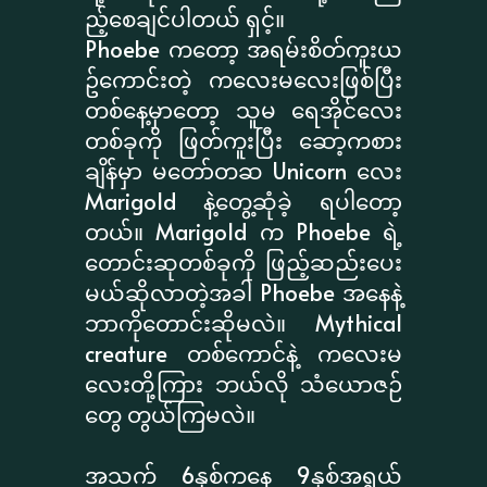
ည့်စေချင်ပါတယ် ရှင့်။
Phoebe ကတော့ အရမ်းစိတ်ကူးယ
ဥ်ကောင်းတဲ့ ကလေးမလေးဖြစ်ပြီး
တစ်နေ့မှာတော့ သူမ ရေအိုင်လေး
တစ်ခုကို ဖြတ်ကူးပြီး ဆော့ကစား
ချိန်မှာ မတော်တဆ Unicorn လေး
Marigold နဲ့တွေ့ဆုံခဲ့ ရပါတော့
တယ်။ Marigold က Phoebe ရဲ့
တောင်းဆုတစ်ခုကို ဖြည့်ဆည်းပေး
မယ်ဆိုလာတဲ့အခါ Phoebe အနေနဲ့
ဘာကိုတောင်းဆိုမလဲ။ Mythical
creature တစ်ကောင်နဲ့ ကလေးမ
လေးတို့ကြား ဘယ်လို သံယောဇဉ်
တွေ တွယ်ကြမလဲ။
အသက် 6နှစ်ကနေ 9နှစ်အရွယ်