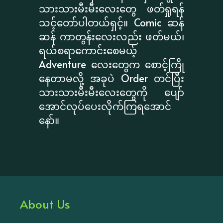
သားသားမီးမီးလေးတွေ ဖတ်ရှုရန်
သင့်တော်ပါတယ်ရှင့်။ Comic ဆန်
ဆန် ကာတွန်းလေးလည်း ဖတ်မယ်၊
ရယ်စရာကောင်းစေမယ့်
Adventure လေးတွေက စောင့်ကြို
နေတာမလို့ အခုပဲ Order တင်ပြီး
သားသားမီးမီးလေးတွေကို ပျော်
အောင်လုပ်ပေးလိုက်ကြရအောင်
နော်။
About Us