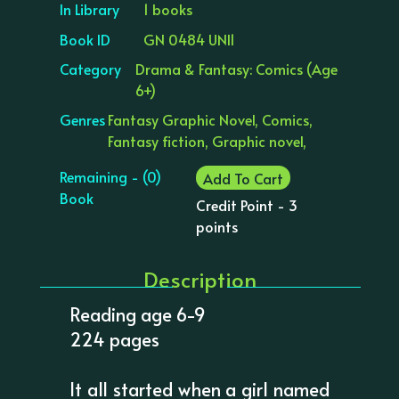
In Library
1 books
Book ID
GN 0484 UNI1
Category
Drama & Fantasy: Comics (Age
6+)
Genres
Fantasy Graphic Novel, Comics,
Fantasy fiction, Graphic novel,
Remaining - (0)
Add To Cart
Book
Credit Point - 3
points
Description
Reading age 6-9
224 pages
It all started when a girl named