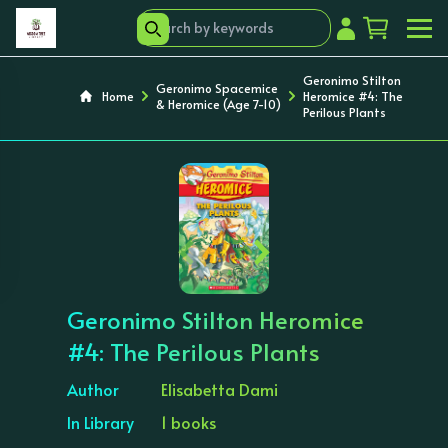
Geronimo Stilton
Geronimo Spacemice
Home
Heromice #4: The
& Heromice (Age 7-10)
Perilous Plants
‹
›
Geronimo Stilton Heromice
#4: The Perilous Plants
Author
Elisabetta Dami
In Library
1 books