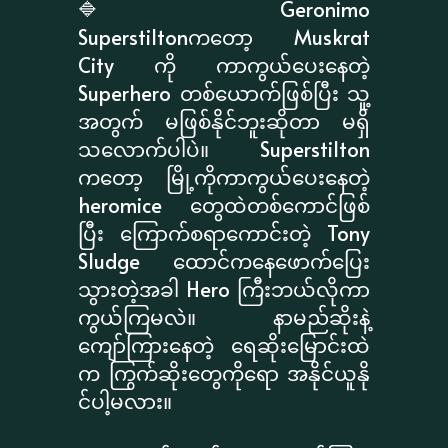
🔷 Geronimo
Superstiltonကတော့ Muskrat
City ကို ကာကွယ်ပေးနေတဲ့
Superhero တစ်ယောက်ဖြစ်ပြီး သူ့
အတွက် မဖြစ်နိုင်ဘူးဆိုတာ မရှိ
သလောက်ပါပဲ။ Superstilton
ကတော့ မြို့ကိုကာကွယ်ပေးနေတဲ့
heromice တွေထဲတစ်ကောင်ဖြစ်
ပြီး ကြောက်စရာကောင်းတဲ့ Tony
Sludge ထောင်ကနေဖောက်ပြေး
သွားတဲ့အခါ Hero ကြီးဘယ်လိုကာ
ကွယ်ကြမလဲ။ နာမည်ဆိုးနဲ့
ကျော်ကြားနေတဲ့ ရေဆိုးမြောင်းထဲ
က ကြွက်ဆိုးတွေကိုရော အနိုင်ယူနို
င်ပါ့မလား။