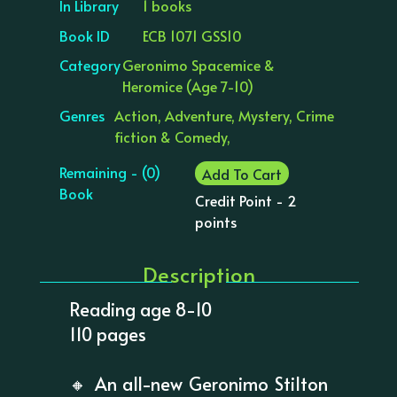
In Library
1 books
Book ID
ECB 1071 GSS10
Category
Geronimo Spacemice &
Heromice (Age 7-10)
Genres
Action, Adventure, Mystery, Crime
fiction & Comedy,
Remaining - (0)
Add To Cart
Book
Credit Point - 2
points
Description
Reading age 8-10
110 pages
🔸 An all-new Geronimo Stilton