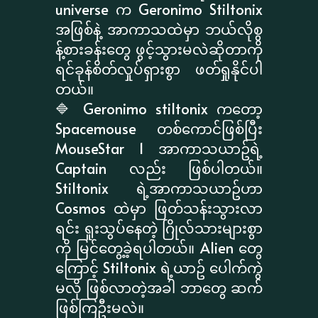
universe က Geronimo Stiltonix
အဖြစ်နဲ့ အာကာသထဲမှာ ဘယ်လိုစွ
န့်စားခန်းတွေ ဖွင့်သွားမလဲဆိုတာကို
ရင်ခုန်စိတ်လှုပ်ရှားစွာ ဖတ်ရှုနိုင်ပါ
တယ်။
🔷 Geronimo stiltonix ကတော့
Spacemouse တစ်ကောင်ဖြစ်ပြီး
MouseStar 1 အာကာသယာဥ်ရဲ့
Captain လည်း ဖြစ်ပါတယ်။
Stiltonix ရဲ့အာကာသယာဥ်ဟာ
Cosmos ထဲမှာ ဖြတ်သန်းသွားလာ
ရင်း ရူးသွပ်နေတဲ့ ဂြိုလ်သားများစွာ
ကို မြင်တွေ့ခဲ့ရပါတယ်။ Alien တွေ
ကြောင့် Stiltonix ရဲ့ယာဥ် ပေါက်ကွဲ
မလို ဖြစ်လာတဲ့အခါ ဘာတွေ ဆက်
ဖြစ်ကြဦးမလဲ။