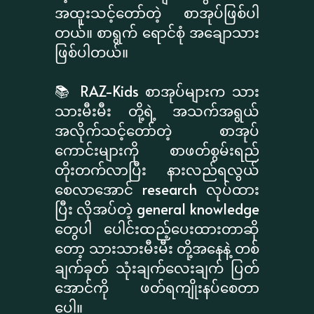
အထူးသင့်တော်တဲ့ စာအုပ်ဖြစ်ပါ
တယ်။ စာရွက် ရောင်စုံ အချောသား
ဖြစ်ပါတယ်။
📚 RAZ-Kids စာအုပ်များက သား
သားမီးမီး တို့ရဲ့ အသက်အရွယ်
အလိုက်သင့်တော်တဲ့ စာအုပ်
ကောင်းများကို စာဖတ်စွမ်းရည်
တိုးတက်လာပြီး နားလည်ရလွယ်
စေလာအောင် research လုပ်ထား
ပြီး လိုအပ်တဲ့ general knowledge
တွေပါ ပေါင်းထည့်ပေးထားတာဆို
တော့ သားသားမီးမီး တို့အနေနဲ့ တစ်
ချက်ခုတ် သုံးချက်လေးချက် ပြတ်
အောင်ကို ဖတ်ရကျိုးနပ်စေတာ
ပေါ့။