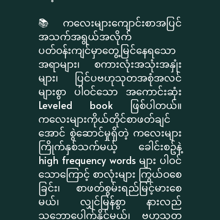
📚 ကလေးများကျောင်းစာအပြင်
အသက်အရွယ်အလိုက်
ပတ်ဝန်းကျင်မှာတွေ့မြင်နေရသော
အရာများ၊ စကားလုံးအသုံးအနှုံး
များ၊ ပြင်ပဗဟုသုတအစုံအလင်
များစွာ ပါဝင်သော အကောင်းဆုံး
Leveled book ဖြစ်ပါတယ်။
ကလေးများကိုယ်တိုင်စာဖတ်ချင်
အောင် စွဲဆောင်မှုရှိတဲ့ ကလေးများ
ကြိုက်နှစ်သက်မယ့် ခေါင်းစဥ်နဲ့
high frequency words များ ပါဝင်
သောကြောင့် စာလုံးများ ကြွယ်ဝစေ
ခြင်း၊ စာဖတ်စွမ်းရည်မြင့်မားစေ
မယ်၊ လျှင်မြန်စွာ နားလည်
သဘောပေါက်နိုင်မယ်၊ ဗဟုသုတ