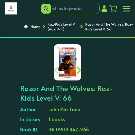
Raz-Kids Level V
Razor And The Wolves: Raz-
Home
(Age 9-11)
Kids Level V: 66
‹
›
Razor And The Wolves: Raz-
Kids Level V: 66
Author
John Perritano
In Library
1 books
Book ID
IFR 0908 RAZ-V66