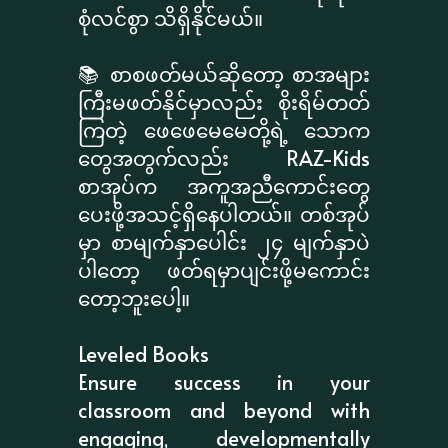
စုံလင်စွာ သိရှိနိုင်မယ်။
📚 စာစဖတ်မယ်ဆိုတော့ စာအများ
ကြီးမဖတ်နိုင်မှာလည်း စိုးရိမ်တတ်
ကြတဲ့ ဖေဖေမေမေတို့ရဲ့ သောက
တွေအတွက်လည်း RAZ-Kids
စာအုပ်က အကူအညီကောင်းတွေ
ပေးဖို့အသင့်ရှိနေပါတယ်။ တစ်အုပ်
မှာ စာမျက်နှာပေါင်း ၂၄ မျက်နှာပဲ
ပါတော့ ဖတ်ရမှာပျင်းဖို့မကောင်း
တော့ဘူးပေါ့။
Leveled Books
Ensure success in your
classroom and beyond with
engaging, developmentally