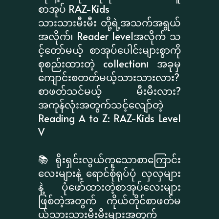
စာအုပ် RAZ-Kids
သားသားမီးမီး တို့ရဲ့အသက်အရွယ်
အလိုက်၊ Reader levelအလိုက် သ
င့်တော်မယ့် စာအုပ်ပေါင်းများစွာကို
စုစည်းထားတဲ့ collection၊ အခုမှ
ကျောင်းစတတ်မယ့်သားသားလား?
စာဖတ်သင်မယ့် မီးမီးလား?
အကုန်လုံးအတွက်သင့်လျော်တဲ့
Reading A to Z: RAZ-Kids Level
V
📚 ရိုးရှင်းလွယ်ကူသောစာကြောင်း
လေးများနဲ့ ရောင်စုံရုပ်ပုံ လှလှများ
နဲ့ ပုံဖော်ထားတဲ့စာအုပ်လေးများ
ဖြစ်တဲ့အတွက် ကိုယ်တိုင်စာဖတ်မ
ယ့်သားသားမီးမီးများအတွက်