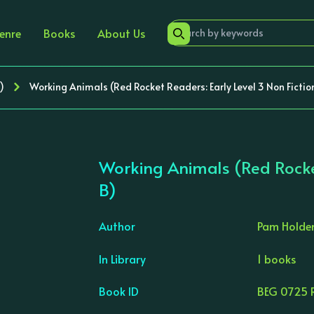
enre
Books
About Us
)
Working Animals (Red Rocket Readers: Early Level 3 Non Fictio
Working Animals (Red Rocket
B)
Author
Pam Holde
In Library
1 books
›
Book ID
BEG 0725 