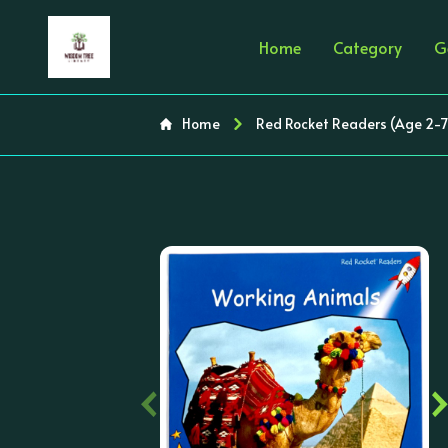
Home
Category
G
Home
Red Rocket Readers (Age 2-7
‹