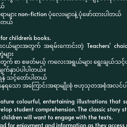
ယ်
များ non-fiction ပုံလေးများနဲ့ ပုံဖော်ထားပါတယ်
ပါတယ်
for children's books.
ယ်များအတွက် အရမ်းကောင်းတဲ့ Teachers' choi
ွဲများ
့အတွက် စာ စဖတ်မယ့် ကလေးအရွယ်များ ရွေးချယ်သင့
မျက်နှာပဲပါပါတယ်။
န် သင့်တော်ပါတယ်
ွေ့နေရသော အကြောင်းအရာမျိုးစုံ ဗဟုသုတအစုံအလင်
ture colourful, entertaining illustrations that s
elop student comprehension. The classic story st
 children will want to engage with the texts.
ead for enjoyment and information as they access