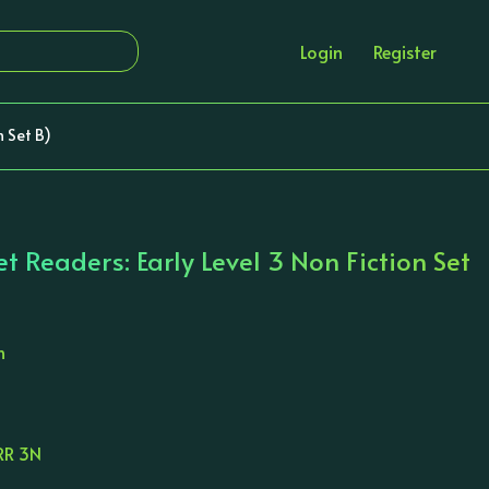
Login
Register
n Set B)
 Readers: Early Level 3 Non Fiction Set
n
RR 3N