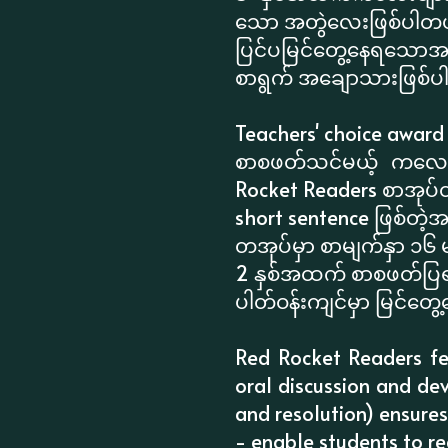
သော အတွဲလေးဖြစ်ပါတ
ပြင်ပမြင်တွေ့နေရသောအရာ
စာရွက် အချောသားဖြစ်
Teachers' choice award 
စာစဖတ်သင်မယ့် ကလေးင
Rocket Readers စာအုပ်တ
short sentence ဖြစ်တဲ
တအုပ်မှာ စာမျက်နှာ ၁၆ 
2 နှစ်အထက် စာစဖတ်ပြရ
ပါတ်ဝန်းကျင်မှာ မြင်တ
Red Rocket Readers fea
oral discussion and dev
and resolution) ensures
- enable students to r