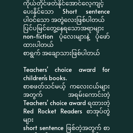
ကိုယ်တိုင်ဖတ်နိုင်အောင်လေ့ကျင့်
ပေးနိုင်သော Short sentence
ပါဝင်သော အတွဲလေးဖြစ်ပါတယ်
ပြင်ပမြင်တွေ့နေရသောအရာများ
non-fiction ပုံလေးများနဲ့ ပုံဖော်
ထားပါတယ်
စာရွက် အချောသားဖြစ်ပါတယ်
Teachers' choice award for
children's books.
စာစဖတ်သင်မယ့် ကလေးငယ်များ
အတွက် အရမ်းကောင်းတဲ့
Teachers' choice award ရထားတဲ့
Red Rocket Readers စာအုပ်တွဲ
များ
short sentence ဖြစ်တဲ့အတွက် စာ