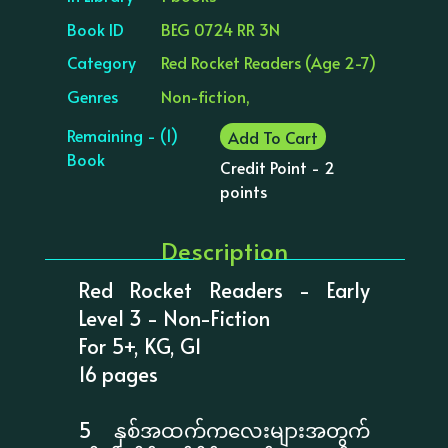
Book ID
BEG 0724 RR 3N
Category
Red Rocket Readers (Age 2-7)
Genres
Non-fiction,
Remaining - (1)
Add To Cart
Book
Credit Point - 2
points
Description
Red Rocket Readers - Early
Level 3 - Non-Fiction
For 5+, KG, G1
16 pages
5 နှစ်အထက်ကလေးများအတွက်