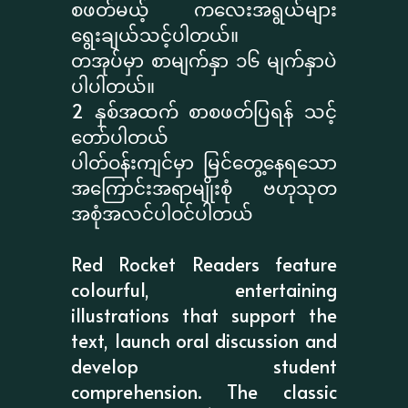
စဖတ်မယ့် ကလေးအရွယ်များ
ရွေးချယ်သင့်ပါတယ်။
တအုပ်မှာ စာမျက်နှာ ၁၆ မျက်နှာပဲ
ပါပါတယ်။
2 နှစ်အထက် စာစဖတ်ပြရန် သင့်
တော်ပါတယ်
ပါတ်ဝန်းကျင်မှာ မြင်တွေ့နေရသော
အကြောင်းအရာမျိုးစုံ ဗဟုသုတ
အစုံအလင်ပါဝင်ပါတယ်
Red Rocket Readers feature
colourful, entertaining
illustrations that support the
text, launch oral discussion and
develop student
comprehension. The classic