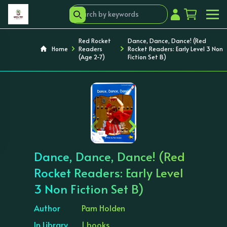
Red Rocket
Dance, Dance, Dance! (Red
Home
Readers
Rocket Readers: Early Level 3 Non
(Age 2-7)
Fiction Set B)
‹
›
Dance, Dance, Dance! (Red
Rocket Readers: Early Level
3 Non Fiction Set B)
Author
Pam Holden
In Library
1 books