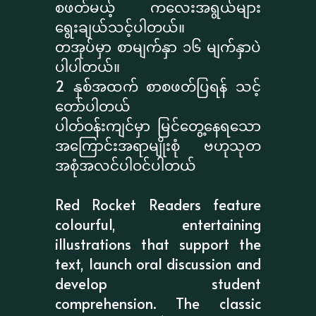
စဖတ်မယ့် ကလေးအရွယ်များ
ရွေးချယ်သင့်ပါတယ်။
တအုပ်မှာ စာမျက်နှာ ၁၆ မျက်နှာပဲ
ပါပါတယ်။
2 နှစ်အထက် စာစဖတ်ပြရန် သင့်
တော်ပါတယ်
ပါတ်ဝန်းကျင်မှာ မြင်တွေ့နေရသော
အကြောင်းအရာမျိုးစုံ ဗဟုသုတ
အစုံအလင်ပါဝင်ပါတယ်
Red Rocket Readers feature
colourful, entertaining
illustrations that support the
text, launch oral discussion and
develop student
comprehension. The classic