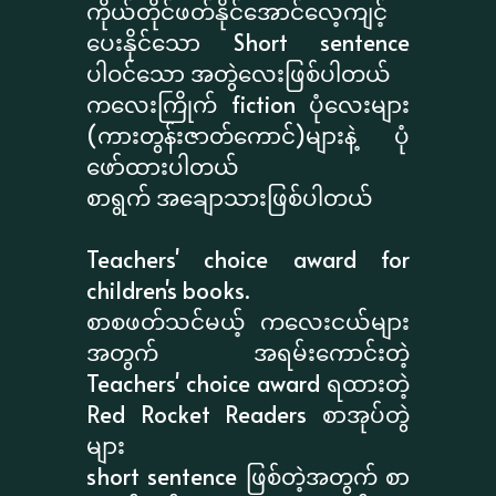
ကိုယ်တိုင်ဖတ်နိုင်အောင်လေ့ကျင့်
ပေးနိုင်သော Short sentence
ပါဝင်သော အတွဲလေးဖြစ်ပါတယ်
ကလေးကြိုက် fiction ပုံလေးများ
(ကားတွန်းဇာတ်ကောင်)များနဲ့ ပုံ
ဖော်ထားပါတယ်
စာရွက် အချောသားဖြစ်ပါတယ်
Teachers' choice award for
children's books.
စာစဖတ်သင်မယ့် ကလေးငယ်များ
အတွက် အရမ်းကောင်းတဲ့
Teachers' choice award ရထားတဲ့
Red Rocket Readers စာအုပ်တွဲ
များ
short sentence ဖြစ်တဲ့အတွက် စာ