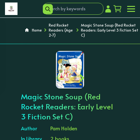
Red Rocket
Magic Stone Soup (Red Rocket
Home
Readers (Age
Readers: Early Level 3 Fiction Set
2-7)
C)
‹
›
Magic Stone Soup (Red
Rocket Readers: Early Level
3 Fiction Set C)
Author
Pam Holden
In Library
2 books