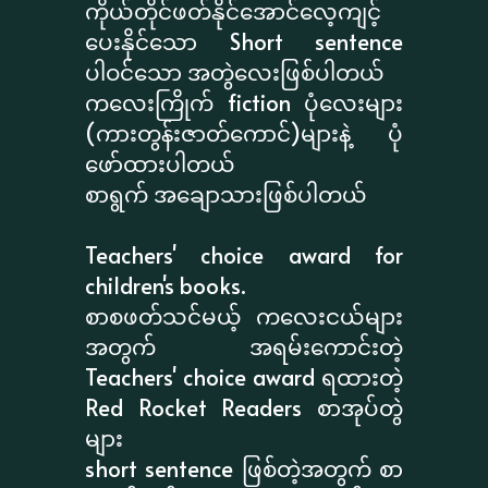
ကိုယ်တိုင်ဖတ်နိုင်အောင်လေ့ကျင့်
ပေးနိုင်သော Short sentence
ပါဝင်သော အတွဲလေးဖြစ်ပါတယ်
ကလေးကြိုက် fiction ပုံလေးများ
(ကားတွန်းဇာတ်ကောင်)များနဲ့ ပုံ
ဖော်ထားပါတယ်
စာရွက် အချောသားဖြစ်ပါတယ်
Teachers' choice award for
children's books.
စာစဖတ်သင်မယ့် ကလေးငယ်များ
အတွက် အရမ်းကောင်းတဲ့
Teachers' choice award ရထားတဲ့
Red Rocket Readers စာအုပ်တွဲ
များ
short sentence ဖြစ်တဲ့အတွက် စာ