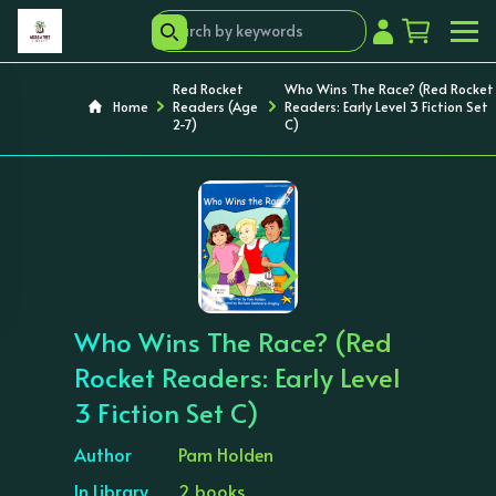
Red Rocket
Who Wins The Race? (Red Rocket
Home
Readers (Age
Readers: Early Level 3 Fiction Set
2-7)
C)
‹
›
Who Wins The Race? (Red
Rocket Readers: Early Level
3 Fiction Set C)
Author
Pam Holden
In Library
2 books