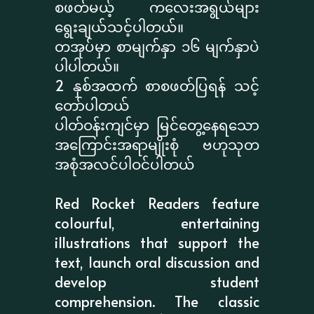
စဖတ်မယ့် ကလေးအရွယ်များ
ရွေးချယ်သင့်ပါတယ်။
တအုပ်မှာ စာမျက်နှာ ၁၆ မျက်နှာပဲ
ပါပါတယ်။
2 နှစ်အထက် စာစဖတ်ပြရန် သင့်
တော်ပါတယ်
ပါတ်ဝန်းကျင်မှာ မြင်တွေ့နေရသော
အကြောင်းအရာမျိုးစုံ ဗဟုသုတ
အစုံအလင်ပါဝင်ပါတယ်
Red Rocket Readers feature
colourful, entertaining
illustrations that support the
text, launch oral discussion and
develop student
comprehension. The classic