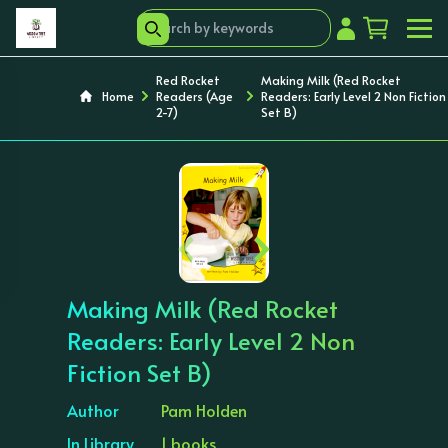
Red Rocket
Making Milk (Red Rocket
Home
Readers (Age
Readers: Early Level 2 Non Fiction
2-7)
Set B)
‹
›
Making Milk (Red Rocket
Readers: Early Level 2 Non
Fiction Set B)
Author
Pam Holden
In Library
1 books