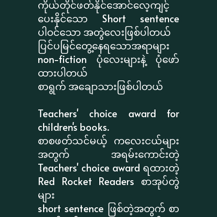
ကိုယ်တိုင်ဖတ်နိုင်အောင်လေ့ကျင့်
ပေးနိုင်သော Short sentence
ပါဝင်သော အတွဲလေးဖြစ်ပါတယ်
ပြင်ပမြင်တွေ့နေရသောအရာများ
non-fiction ပုံလေးများနဲ့ ပုံဖော်
ထားပါတယ်
စာရွက် အချောသားဖြစ်ပါတယ်
Teachers' choice award for
children's books.
စာစဖတ်သင်မယ့် ကလေးငယ်များ
အတွက် အရမ်းကောင်းတဲ့
Teachers' choice award ရထားတဲ့
Red Rocket Readers စာအုပ်တွဲ
များ
short sentence ဖြစ်တဲ့အတွက် စာ