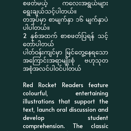
စဖတ်မယ့် ကလေးအရွယ်များ
ရွေးချယ်သင့်ပါတယ်။
တအုပ်မှာ စာမျက်နှာ ၁၆ မျက်နှာပဲ
ပါပါတယ်။
2 နှစ်အထက် စာစဖတ်ပြရန် သင့်
တော်ပါတယ်
ပါတ်ဝန်းကျင်မှာ မြင်တွေ့နေရသော
အကြောင်းအရာမျိုးစုံ ဗဟုသုတ
အစုံအလင်ပါဝင်ပါတယ်
Red Rocket Readers feature
colourful, entertaining
illustrations that support the
text, launch oral discussion and
develop student
comprehension. The classic