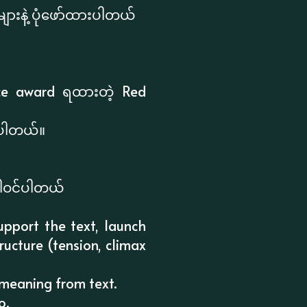
များနဲ့ ပုံဖော်ထားပါတယ်
ce award ရထားတဲ့ Red
်ပါတယ်။
ပါဝင်ပါတယ်
upport the text, launch
ructure (tension, climax
 meaning from text.
o.