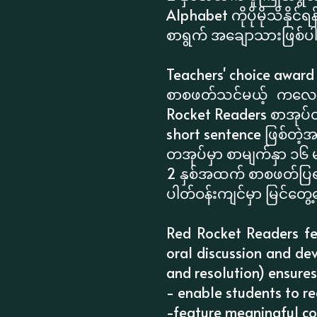
Alphabet ကိုပိုမိုသိနိုင
စာရွက် အချောသားဖြစ်
Teachers' choice award 
စာစဖတ်သင်မယ့် ကလေးင
Rocket Readers စာအုပ်တ
short sentence ဖြစ်တဲ
တအုပ်မှာ စာမျက်နှာ ၁၆ 
2 နှစ်အထက် စာစဖတ်ပြရ
ပါတ်ဝန်းကျင်မှာ မြင်တ
Red Rocket Readers fea
oral discussion and dev
and resolution) ensures
- enable students to r
-feature meaningful con