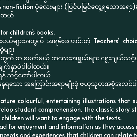
်ရန် non-fiction ပုံလေးများ (ပြင်ပမြင်တွေ့ရသောအရာ)
ပါတယ်
for children's books.
ယ်များအတွက် အရမ်းကောင်းတဲ့ Teachers' choi
ွဲများ
့အတွက် စာ စဖတ်မယ့် ကလေးအရွယ်များ ရွေးချယ်သင့
မျက်နှာပဲပါပါတယ်။
န် သင့်တော်ပါတယ်
ွေ့နေရသော အကြောင်းအရာမျိုးစုံ ဗဟုသုတအစုံအလင်
ture colourful, entertaining illustrations that s
elop student comprehension. The classic story st
 children will want to engage with the texts.
ead for enjoyment and information as they access
cepts and experiences that children can relate t