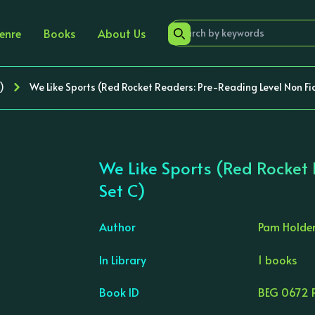
enre
Books
About Us
)
We Like Sports (Red Rocket Readers: Pre-Reading Level Non Fic
We Like Sports (Red Rocket 
Set C)
Author
Pam Holde
In Library
1 books
›
Book ID
BEG 0672 