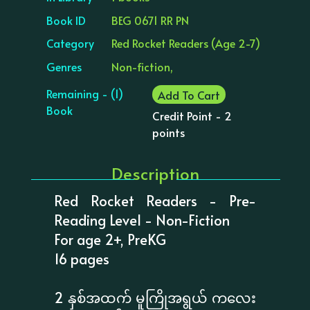
Book ID
BEG 0671 RR PN
Category
Red Rocket Readers (Age 2-7)
Genres
Non-fiction,
Remaining - (1)
Add To Cart
Book
Credit Point - 2
points
Description
Red Rocket Readers - Pre-
Reading Level - Non-Fiction
For age 2+, PreKG
16 pages
2 နှစ်အထက် မူကြိုအရွယ် ကလေး