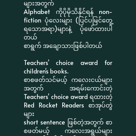
များအတွက်
Alphabet ကိုပိုမိုသိနိုင်ရန် non-
fiction ပုံလေးများ (ပြင်ပမြင်တွေ့
ရသောအရာ)များနဲ့ ပုံဖော်ထားပါ
တယ်
စာရွက် အချောသားဖြစ်ပါတယ်
Teachers' choice award for
children's books.
စာစဖတ်သင်မယ့် ကလေးငယ်များ
အတွက် အရမ်းကောင်းတဲ့
Teachers' choice award ရထားတဲ့
Red Rocket Readers စာအုပ်တွဲ
များ
short sentence ဖြစ်တဲ့အတွက် စာ
စဖတ်မယ့် ကလေးအရွယ်များ