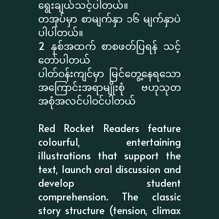
ရွေးချယ်သင့်ပါတယ်။
တအုပ်မှာ စာမျက်နှာ ၁၆ မျက်နှာပဲ
ပါပါတယ်။
2 နှစ်အထက် စာစဖတ်ပြရန် သင့်
တော်ပါတယ်
ပါတ်ဝန်းကျင်မှာ မြင်တွေ့နေရသော
အကြောင်းအရာမျိုးစုံ ဗဟုသုတ
အစုံအလင်ပါဝင်ပါတယ်
Red Rocket Readers feature
colourful, entertaining
illustrations that support the
text, launch oral discussion and
develop student
comprehension. The classic
story structure (tension, climax