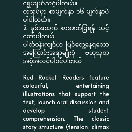
ရွေးချယ်သင့်ပါတယ်။
တအုပ်မှာ စာမျက်နှာ ၁၆ မျက်နှာပဲ
ပါပါတယ်။
2 နှစ်အထက် စာစဖတ်ပြရန် သင့်
တော်ပါတယ်
ပါတ်ဝန်းကျင်မှာ မြင်တွေ့နေရသော
အကြောင်းအရာမျိုးစုံ ဗဟုသုတ
အစုံအလင်ပါဝင်ပါတယ်
Red Rocket Readers feature
colourful, entertaining
illustrations that support the
text, launch oral discussion and
develop student
comprehension. The classic
story structure (tension, climax