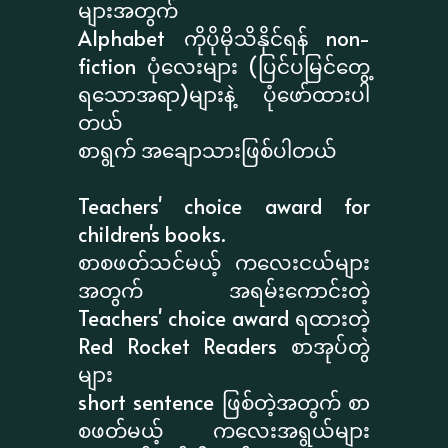
များအတွက်
Alphabet ကိုပိုမိုသိနိုင်ရန် non-
fiction ပုံလေးများ (ပြင်ပမြင်တွေ့
ရသောအရာ)များနဲ့ ပုံဖော်ထားပါ
တယ်
စာရွက် အချောသားဖြစ်ပါတယ်
Teachers' choice award for
children's books.
စာစဖတ်သင်မယ့် ကလေးငယ်များ
အတွက် အရမ်းကောင်းတဲ့
Teachers' choice award ရထားတဲ့
Red Rocket Readers စာအုပ်တွဲ
များ
short sentence ဖြစ်တဲ့အတွက် စာ
စဖတ်မယ့် ကလေးအရွယ်များ