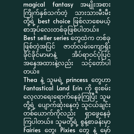
magical fantasy အမျိုးအစား
ကြိုက်နှစ်သက်တဲ့ သားသားမီးမီး
တို့ရဲ့ best choice ဖြစ်လာစေမယ့်
စာအုပ်လေးတစ်ခုဖြစ်ပါတယ်။
Best seller series တွေထဲက တစ်ခု
ဖြစ်တဲ့အပြင် ဇာတ်လမ်းကျောရိုး
ခိုင်ခိုင်မာမာနဲ့ အိပ်ရာဝင်ပုံပြင်
အနေအထားနဲ့လည်း သင့်တော်ပါ
တယ်။
Thea နဲ့ သူမရဲ့ princess တွေဟာ
Fantastical Land Erin ကို စူးစမ်း
လေ့လာရေးရောက်နေခဲ့ကြပြီး သူမ
တို့ရဲ့ ပျောက်ဆုံးနေတဲ့ သူငယ်ချင်း
တစ်ယောက်ကိုလည်း ရှာဖွေနေခဲ့
ကြပါတယ်။ သူမတို့ရဲ့ စွန့်စာခန်းမှာ
Fairies တွေ၊ Pixies တွေ နဲ့ မှော်