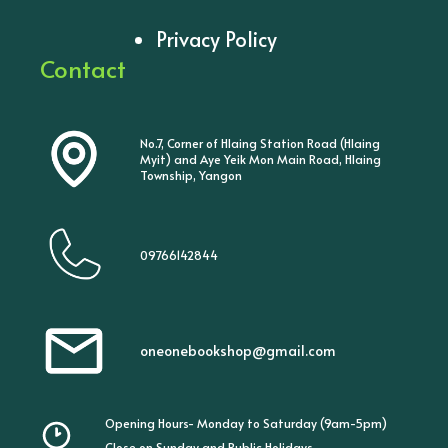
Privacy Policy
Contact
No.7, Corner of Hlaing Station Road (Hlaing
Myit) and Aye Yeik Mon Main Road, Hlaing
Township, Yangon
09766142844
oneonebookshop@gmail.com
Opening Hours- Monday to Saturday (9am-5pm)
Close on Sunday and Public Holidays