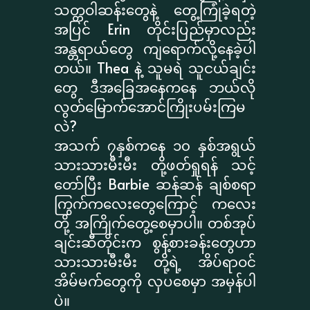
သတ္တဝါဆန်းတွေနဲ့ တွေ့ကြုံခဲ့ရတဲ့
အပြင် Erin တိုင်းပြည်မှာလည်း
အန္တရာယ်တွေ ကျရောက်လို့နေခဲ့ပါ
တယ်။ Thea နဲ့ သူမရဲ သူငယ်ချင်း
တွေ ဒီအခြေအနေကနေ ဘယ်လို
လွတ်မြောက်အောင်ကြိုးပမ်းကြမ
လဲ?
အသက် ၇နှစ်ကနေ ၁၀ နှစ်အရွယ်
သားသားမီးမီး တို့ဖတ်ရှုရန် သင့်
တော်ပြီး Barbie ဆန်ဆန် ချစ်စရာ
ကြွက်ကလေးတွေကြောင့် ကလေး
တို့ အကြိုက်တွေ့စေမှာပါ။ တစ်အုပ်
ချင်းဆီတိုင်းက စွန့်စားခန်းတွေဟာ
သားသားမီးမီး တို့ရဲ့ အိပ်ရာဝင်
အိမ်မက်တွေကို လှပစေမှာ အမှန်ပါ
ပဲ။