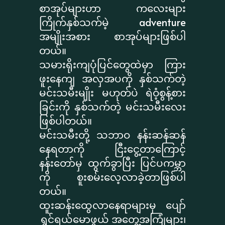
စာအုပ်များဟာ ကလေးများ
ကြိုက်နှစ်သက်မဲ့ adventure
အမျိုးအစား စာအုပ်များဖြစ်ပါ
တယ်။
သမားရိုးကျပုံပြင်တွေထဲမှာ ကြား
ဖူးနေကျ အလှအပကို နှစ်သက်တဲ့
မင်းသမီးမျိုး မဟုတ်ပဲ ရဲဝံ့စွန့်စား
ခြင်းကို နှစ်သက်တဲ့ မင်းသမီးလေး
ဖြစ်ပါတယ်။
မင်းသမီးတို့ သဘာဝ နန်းဆန်ဆန်
နေရတာကို ငြီးငွေ့တာကြောင့်
နန်းတော်မှ ထွက်ခွာပြီး ပြင်ပကမ္ဘာ
ကို စူးစမ်းလေ့လာခဲ့တာဖြစ်ပါ
တယ်။
ထူးဆန်းထွေလာနေရာများမှ ပျော်
ရွှင်ရယ်မောဖွယ် အတွေ့အကြုံများ၊