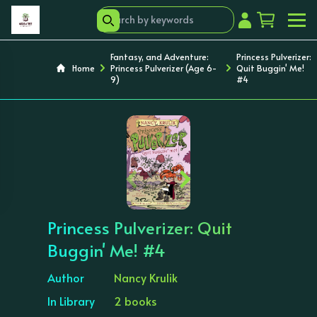
Fantasy, and Adventure:
Princess Pulverizer:
Home
Princess Pulverizer (Age 6-
Quit Buggin' Me!
9)
#4
‹
›
Princess Pulverizer: Quit
Buggin' Me! #4
Author
Nancy Krulik
In Library
2 books