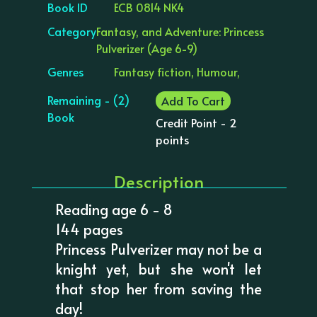
Book ID
ECB 0814 NK4
Category
Fantasy, and Adventure: Princess
Pulverizer (Age 6-9)
Genres
Fantasy fiction, Humour,
Remaining - (2)
Add To Cart
Book
Credit Point - 2
points
Description
Reading age 6 - 8
144 pages
Princess Pulverizer may not be a
knight yet, but she won't let
that stop her from saving the
day!