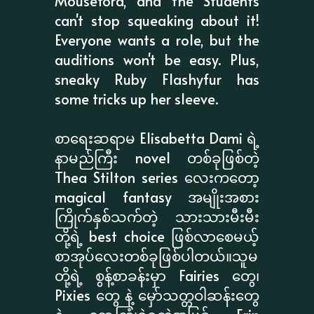
Mouseford, and the Students
can't stop squeaking about it!
Everyone wants a role, but the
auditions won't be easy. Plus,
sneaky Ruby Flashyfur has
some tricks up her sleeve.
စာရေးဆရာမ Elisabetta Dami ရဲ့
နာမည်ကြီး novel တစ်ခုဖြစ်တဲ့
Thea Stilton series လေးကတော့
magical fantasy အမျိုးအစား
ကြိုက်နှစ်သက်တဲ့ သားသားမီးမီး
တို့ရဲ့ best choice ဖြစ်လာစေမယ့်
စာအုပ်လေးတစ်ခုဖြစ်ပါတယ်။သူမ
တို့ရဲ့ စွန့်စာခန်းမှာ Fairies တွေ၊
Pixies တွေ နဲ့ မှော်သတ္တဝါဆန်းတွေ