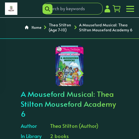
Thea Stilton
A Mouseford Musical: Thea
Home
(Age 7-10)
Stilton Mouseford Academy 6
‹
›
A Mouseford Musical: Thea
Stilton Mouseford Academy
6
Author
Thea Stilton (Author)
In Library
2 books