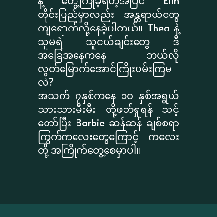
နဲ့ တွေ့ကြုံခဲ့ရတဲ့အပြင် Erin
တိုင်းပြည်မှာလည်း အန္တရာယ်တွေ
ကျရောက်လို့နေခဲ့ပါတယ်။ Thea နဲ့
သူမရဲ သူငယ်ချင်းတွေ ဒီ
အခြေအနေကနေ ဘယ်လို
လွတ်မြောက်အောင်ကြိုးပမ်းကြမ
လဲ?
အသက် ၇နှစ်ကနေ ၁၀ နှစ်အရွယ်
သားသားမီးမီး တို့ဖတ်ရှုရန် သင့်
တော်ပြီး Barbie ဆန်ဆန် ချစ်စရာ
ကြွက်ကလေးတွေကြောင့် ကလေး
တို့ အကြိုက်တွေ့စေမှာပါ။