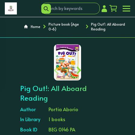
Picture book (Age
Pig Out!: All Aboard
Home
0-6)
Reading
‹
›
Pig Out!: All Aboard
Reading
Author
Portia Aborio
In Library
1 books
Book ID
BEG 0146 PA