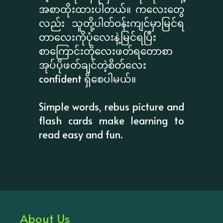
အစာထိုးထားပါတယ်။ ကလေးတွေ
လည်း သူတို့ပါတ်ဝန်းကျင်မှာမြင်ရ
တာလေးကိုပုံလေးနဲ့မြင်ရပြီး
စာကြောင်းတိုလေးဖတ်ရတောစာ
အုပ်ပိုဖတ်ချင်တဲ့စိတ်လေး
confident ရှိစေပါမယ်။
Simple words, rebus picture and
flash cards make learning to
read easy and fun.
About Us