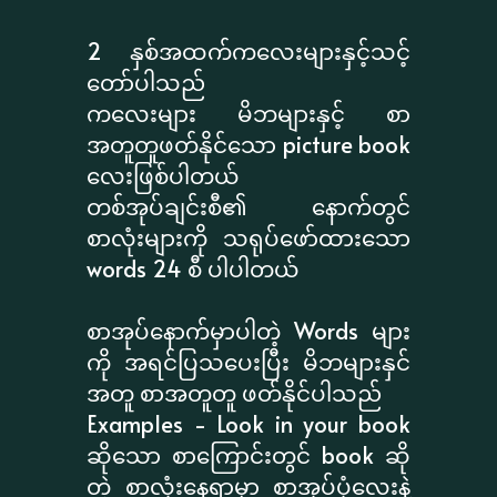
2 နှစ်အထက်ကလေးများနှင့်သင့်
တော်ပါသည်
ကလေးများ မိဘများနှင့် စာ
အတူတူဖတ်နိုင်သော picture book
လေးဖြစ်ပါတယ်
တစ်အုပ်ချင်းစီ၏ နောက်တွင်
စာလုံးများကို သရုပ်ဖော်ထားသော
words 24 စီ ပါပါတယ်
စာအုပ်နောက်မှာပါတဲ့ Words များ
ကို အရင်ပြသပေးပြီး မိဘများနှင်
အတူ စာအတူတူ ဖတ်နိုင်ပါသည်
Examples - Look in your book
ဆိုသော စာကြောင်းတွင် book ဆို
တဲ့ စာလုံးနေရာမှာ စာအုပ်ပုံလေးနဲ့