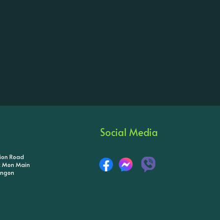
Social Media
tion Road
ik Mon Main
angon