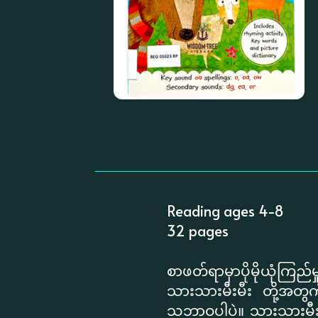
Reading ages 4-8
32 pages
စာဖတ်ရာမှာပိုမိုယုံကြည်မှ
သားသားမီးမီး တို့အတ
သဘာဝပါပဲ။ သားသားမီးမီ