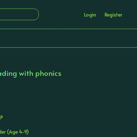
Login
Register
eading with phonics
RP
der (Age 4-9)