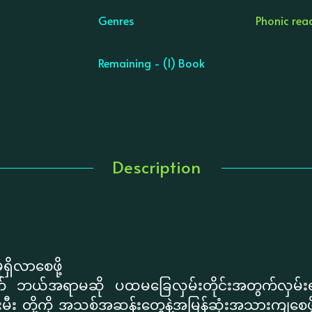
Genres
Phonic rea
Remaining - (1) Book
Description
ုရှိလာစေဖို့
ွက် ဘယ်အရာမဆို ပထမခြေလှမ်းတိုင်းအတွက်လှမ်း
း တို့ကို အသစ်အဆန်းတွေနဲ့အမြန်ဆုံးအသားကျစေဖိ