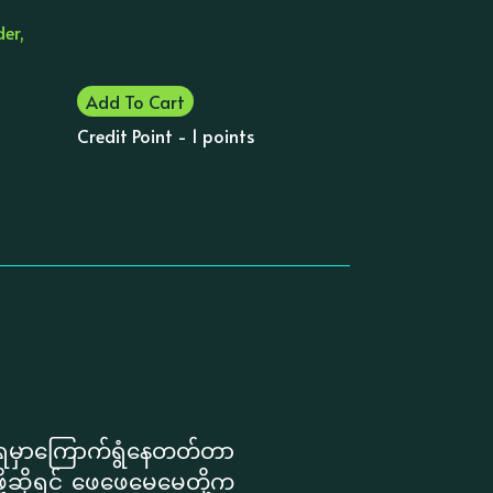
der,
Add To Cart
Credit Point - 1 points
ရမှာကြောက်ရွံနေတတ်တာ
ု့ဆိုရင် ဖေဖေမေမေတို့က