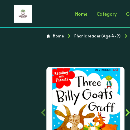
Home
Category
G
Home
Phonic reader (Age 4-9)
‹