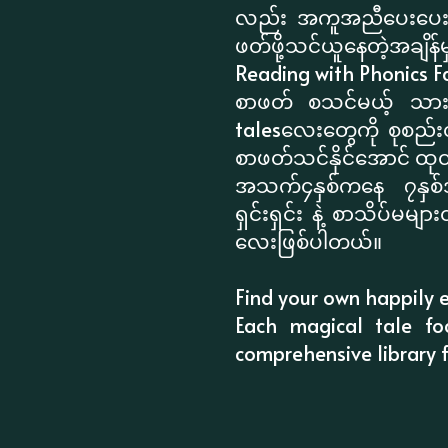
လည်း အကူအညီပေးပေးဖိ
ဖတ်ဖို့သင်ယူနေတဲ့အချိန်မ
Reading with Phonics 
စာဖတ် စသင်မယ့် သားသာ
talesလေးတွေကို စုစည်း
စာဖတ်သင်နိုင်အောင် 
အသက်၄နှစ်ကနေ ၇နှစ်အရ
ရှင်းရှင်း နဲ့ စာသိပ်မမျ
လေးဖြစ်ပါတယ်။
Find your own happily ev
Each magical tale foc
comprehensive library f