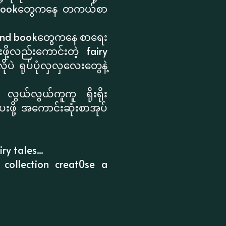
nd bookတွေကနေ တကယ်စာ
sound bookတွေကနေ စာရေး
ု့လည်းကောင်းတဲ့ fairy
ဲ ရုပ်ပုံလှလှလေးတွေနဲ့
လွယ်လွယ်ကူကူ ရိုးရိုး
ပေးဖို့ အကောင်းဆုံးစာအုပ်
y tales...
 collection creat0se a