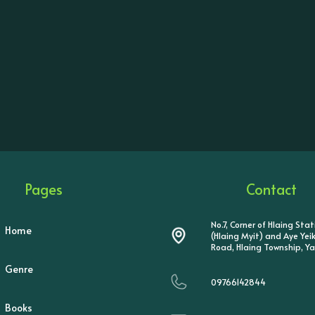
Pages
Contact
No.7, Corner of Hlaing Sta
Home
(Hlaing Myit) and Aye Ye
Road, Hlaing Township, Y
Genre
09766142844
Books