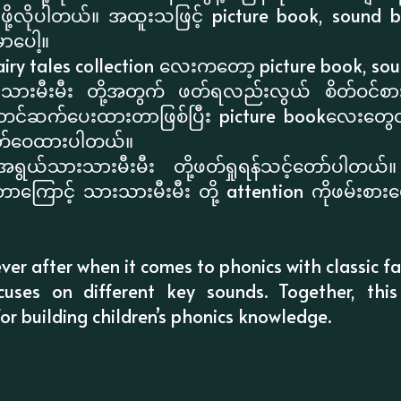
ု့လိုပါတယ်။ အထူးသဖြင့် picture book, sou
ှာပေါ့။
Fairy tales collection လေးကတော့ picture book, 
းမီးမီး တို့အတွက် ဖတ်ရလည်းလွယ် စိတ်ဝင်စားဖိ
တင်ဆက်ပေးထားတာဖြစ်ပြီး picture bookလေးတွေလိုပ
ထုတ်ဝေထားပါတယ်။
ွယ်သားသားမီးမီး တို့ဖတ်ရှုရန်သင့်တော်ပါတယ်။ 
ားတာကြောင့် သားသားမီးမီး တို့ attention ကိုဖမ်းစား
er after when it comes to phonics with classic fair
uses on different key sounds. Together, this
or building children’s phonics knowledge.