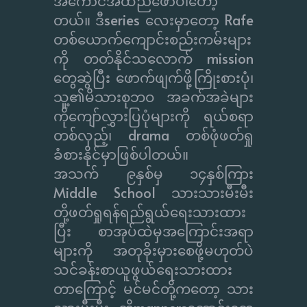
အကောင်အထည်ဖော်ပါတော့
တယ်။ ဒီseries လေးမှာတော့ Rafe
တစ်ယောက်ကျောင်းစည်းကမ်းများ
ကို တတ်နိုင်သလောက် mission
တွေဆွဲပြီး ဖောက်ဖျက်ဖို့ကြိုးစားပုံ၊
သူ့၏မိသားစုဘဝ အခက်အခဲများ
ကိုကျော်လွှားပြပုံများကို ရယ်စရာ
တစ်လှည့်၊ drama တစ်ဖုံဖတ်ရှု
ခံစားနိုင်မှာဖြစ်ပါတယ်။
အသက် ၉နှစ်မှ ၁၄နှစ်ကြား
Middle School သားသားမီးမီး
တို့ဖတ်ရှုရန်ရည်ရွယ်ရေးသားထား
ပြီး စာအုပ်ထဲမှအကြောင်းအရာ
များကို အတုခိုးမှားစေဖို့မဟုတ်ပဲ
သင်ခန်းစာယူဖွယ်ရေးသားထား
တာကြောင့် မင်မင်တို့ကတော့ သား