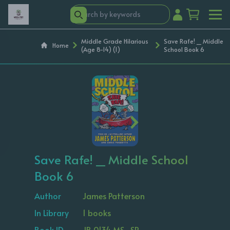
Middle Grade Hilarious
Save Rafe! _ Middle
Home
(Age 8-14) (1)
School Book 6
‹
›
Save Rafe! _ Middle School
Book 6
Author
James Patterson
In Library
1 books
Book ID
JB 0134 MS -SR