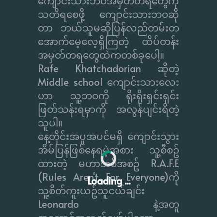
ကျောင်းသားဘဝအမှတ်တရတွေကို
သတိရစေဖို့ ကျောင်းသားဘဝဆို
တာ ဘယ်သူမဆိုပြန်လည်တမ်းတ
အောက်မေ့လေ့ရှိကြတဲ့ ထိပ်တန်း
အမှတ်တရတွေထဲကတစ်ခုပေါ့။
Rafe Khatchadorian ဆိုတဲ့
Middle school ကျောင်းသားလေး
ဟာ သူ့ဘဝကို ရိုးရိုးရှင်းရှင်း
ဖြတ်သန်းရမှာကို အလွန်ပျင်းရိတဲ့
သူပါ။
နေ့တိုင်းအပူအပင်မရှိ ကျောင်းသွား
အိမ်ပြန်ဖြစ်နေရမဲ့အစား သူ့စီစဥ်
ထားတဲ့ မဟာအစီအစဥ် R.A.F.E
(Rules Aren't For Everyone)ကို
Loading ...
သူ့စိတ်ကူးယဥ်သူငယ်ချင်း
Leonardo နဲ့အတူ