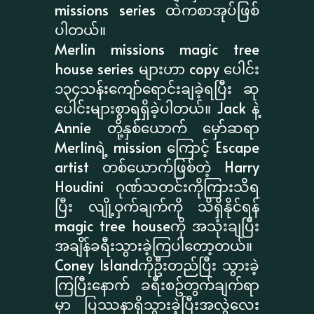
missions series ထဲကစာအုပ်ဖြစ်
ပါတယ်။
Merlin missions magic tree
house series များဟာ copy ပေါင်း
၁၃၄သန်းကျော်ရောင်းချခဲ့ရပြီး ဆု
ပေါင်းများစွာရရှိခဲ့ပါတယ်။ Jack နဲ့
Annie တို့နှစ်ယောက် မှော်ဆရာ
Merlinရဲ့ mission ကြောင့် Escape
artist တစ်ယောက်ဖြစ်တဲ့ Harry
Houdini ဂုဏ်သတင်းကိုကြားသိရ
ပြီး လျို့ဝှက်ချက်ကို သိရှိနိုင်ရန်
magic tree houseကို အသုံးချပြီး
အချိန်ခရီးသွားခဲ့ကြပါတော့တယ်။
Coney Islandကိုဦးတည်ပြီး သွားခဲ့
ကြပြီးနောက် ခရီးစဥ်တွက်ချက်ရာ
မှာ ပြဿနာရှိသွားခဲ့ပြီးအလွဲလေး