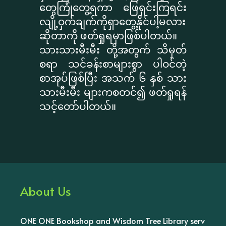
တွေကြုံတွေ့ရကာ ဖြေရှင်းကြရင်း
လျို့ဝှက်ချက်ကိုရှာတွေ့နိုင်ပါ့မလား
ဆိုတာကို ဖတ်ရှုရမှာဖြစ်ပါတယ်။
သားသားမီးမီး တို့အတွက် သိမှတ်
စရာ သင်ခန်းစာများစွာ ပါဝင်တဲ့
စာအုပ်ဖြစ်ပြီး အသက် ၆ နှစ် သား
သားမီးမီး များကစတင်၍ ဖတ်ရှုရန်
သင့်တော်ပါတယ်။
About Us
ONE ONE Bookshop and Wisdom Tree Library serv