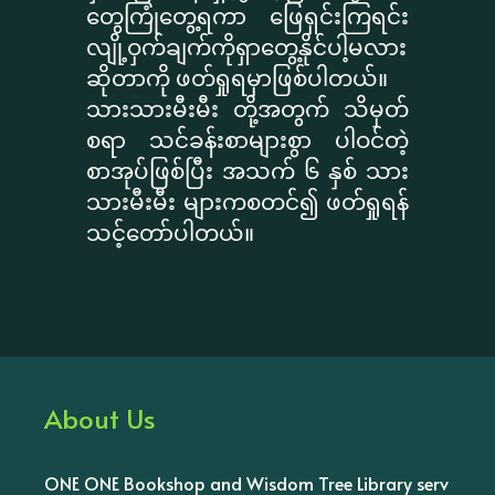
တွေကြုံတွေ့ရကာ ဖြေရှင်းကြရင်း
လျို့ဝှက်ချက်ကိုရှာတွေ့နိုင်ပါ့မလား
ဆိုတာကို ဖတ်ရှုရမှာဖြစ်ပါတယ်။
သားသားမီးမီး တို့အတွက် သိမှတ်
စရာ သင်ခန်းစာများစွာ ပါဝင်တဲ့
စာအုပ်ဖြစ်ပြီး အသက် ၆ နှစ် သား
သားမီးမီး များကစတင်၍ ဖတ်ရှုရန်
သင့်တော်ပါတယ်။
About Us
ONE ONE Bookshop and Wisdom Tree Library serv