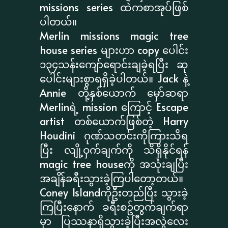
missions series ထဲကစာအုပ်ဖြစ်
ပါတယ်။
Merlin missions magic tree
house series များဟာ copy ပေါင်း
၁၃၄သန်းကျော်ရောင်းချခဲ့ရပြီး ဆု
ပေါင်းများစွာရရှိခဲ့ပါတယ်။ Jack နဲ့
Annie တို့နှစ်ယောက် မှော်ဆရာ
Merlinရဲ့ mission ကြောင့် Escape
artist တစ်ယောက်ဖြစ်တဲ့ Harry
Houdini ဂုဏ်သတင်းကိုကြားသိရ
ပြီး လျို့ဝှက်ချက်ကို သိရှိနိုင်ရန်
magic tree houseကို အသုံးချပြီး
အချိန်ခရီးသွားခဲ့ကြပါတော့တယ်။
Coney Islandကိုဦးတည်ပြီး သွားခဲ့
ကြပြီးနောက် ခရီးစဥ်တွက်ချက်ရာ
မှာ ပြဿနာရှိသွားခဲ့ပြီးအလွဲလေး