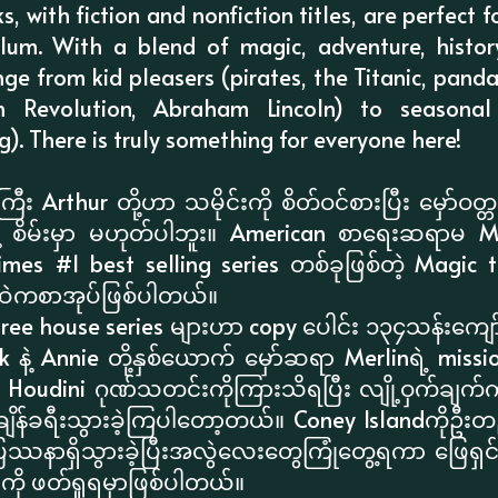
 with fiction and nonfiction titles, are perfect 
ulum. With a blend of magic, adventure, history
nge from kid pleasers (pirates, the Titanic, panda
an Revolution, Abraham Lincoln) to seasonal
). There is truly something for everyone here!
ီး Arthur တို့ဟာ သမိုင်းကို စိတ်ဝင်စားပြီး မှော်ဝတ
းနဲ့ စိမ်းမှာ မဟုတ်ပါဘူး။ American စာရေးဆရာ
es #1 best selling series တစ်ခုဖြစ်တဲ့ Magic t
s ထဲကစာအုပ်ဖြစ်ပါတယ်။
ree house series များဟာ copy ပေါင်း ၁၃၄သန်းကျော်ရ
ck နဲ့ Annie တို့နှစ်ယောက် မှော်ဆရာ Merlinရဲ့ missi
oudini ဂုဏ်သတင်းကိုကြားသိရပြီး လျို့ဝှက်ချက်ကို 
ျိန်ခရီးသွားခဲ့ကြပါတော့တယ်။ Coney Islandကိုဦးတည
ြဿနာရှိသွားခဲ့ပြီးအလွဲလေးတွေကြုံတွေ့ရကာ ဖြေရှင်း
ာကို ဖတ်ရှုရမှာဖြစ်ပါတယ်။