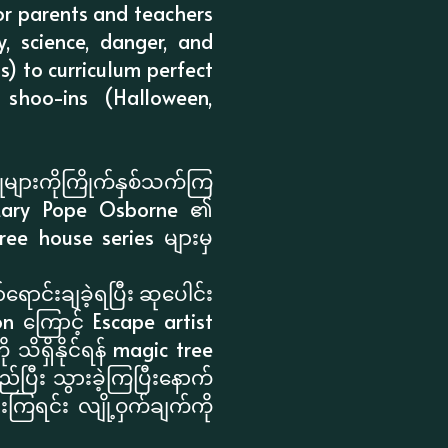
for parents and teachers
, science, danger, and
s) to curriculum perfect
 shoo-ins (Halloween,
္တုများကိုကြိုက်နှစ်သက်ကြ
မ Mary Pope Osborne ၏
ree house series များမှ
ောင်းချခဲ့ရပြီး ဆုပေါင်း
on ကြောင့် Escape artist
သိရှိနိုင်ရန် magic tree
်ပြီး သွားခဲ့ကြပြီးနောက်
ကြရင်း လျို့ဝှက်ချက်ကို