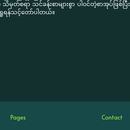
 သိမှတ်စရာ သင်ခန်းစာများစွာ ပါဝင်တဲ့စာအုပ်ဖြစ်
ရှုရန်သင့်တော်ပါတယ်။
Pages
Contact