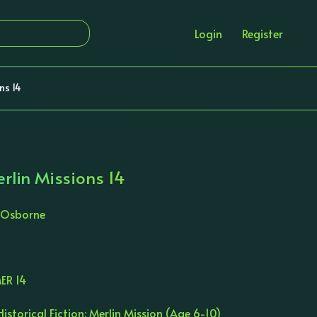
Login
Register
ns 14
rlin Missions 14
 Osborne
ER 14
istorical Fiction: Merlin Mission (Age 6-10)