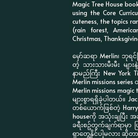
Magic Tree House books,
using the Core Curric
cuteness, the topics ra
(rain forest, Americ
Christmas, Thanksgiving
မှော်ဆရာ Merlin၊ ဘုရင်ကြ
တဲ့ သားသားမီးမီး မျာ
နာမည်ကြီး New York Tim
Merlin missions serie
Merlin missions magic t
များစွာရရှိခဲ့ပါတယ်။ Ja
တစ်ယောက်ဖြစ်တဲ့ Harry H
houseကို အသုံးချပြီး အခ
ခရီးစဥ်တွက်ချက်ရာမှာ ပ
ရှာတွေ့နိုင်ပါ့မလား ဆိုတ