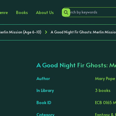
enre
Books
About Us
 Merlin Mission (Age 6-10)
A Good Night Fir Ghosts: Merlin Missio
A Good Night Fir Ghosts: Me
Author
Mary Pope
In Library
3 books
›
Book ID
ECB 0165 M
Category
Fantasy & H