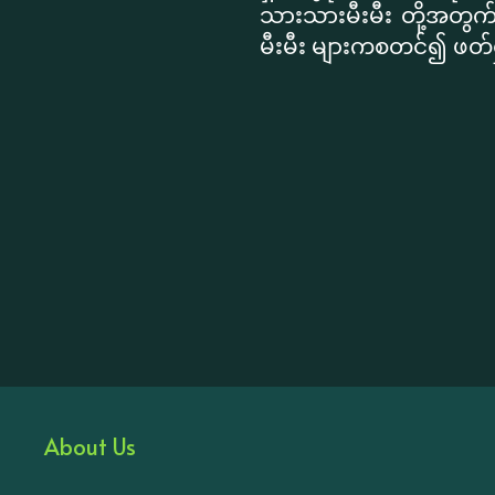
သားသားမီးမီး တို့အတွက်
မီးမီး များကစတင်၍ ဖတ်
About Us