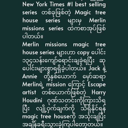
New York Times #1 best selling
series တစ်ခုဖြစ်တဲ့ Magic tree
house series များမှ Merlin
missions series ထဲကစာအုပ်ဖြစ်
ပါတယ်။
Merlin missions magic tree
house series များဟာ copy ပေါင်း
၁၃၄သန်းကျော်ရောင်းချခဲ့ရပြီး ဆု
ပေါင်းများစွာရရှိခဲ့ပါတယ်။ Jack နဲ့
Annie တို့နှစ်ယောက် မှော်ဆရာ
Merlinရဲ့ mission ကြောင့် Escape
artist တစ်ယောက်ဖြစ်တဲ့ Harry
Houdini ဂုဏ်သတင်းကိုကြားသိရ
ပြီး လျို့ဝှက်ချက်ကို သိရှိနိုင်ရန်
magic tree houseကို အသုံးချပြီး
အချိန်ခရီးသွားခဲ့ကြပါတော့တယ်။