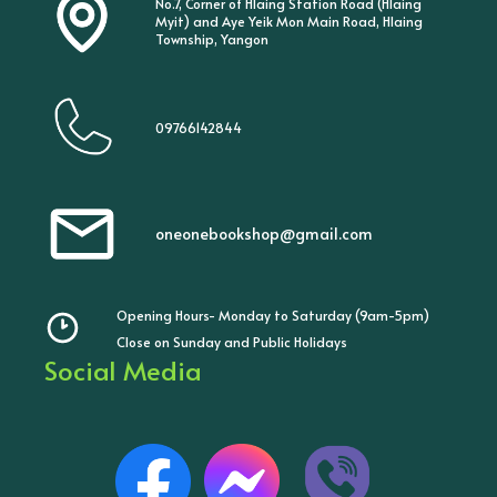
No.7, Corner of Hlaing Station Road (Hlaing
Myit) and Aye Yeik Mon Main Road, Hlaing
Township, Yangon
09766142844
oneonebookshop@gmail.com
Opening Hours- Monday to Saturday (9am-5pm)
Close on Sunday and Public Holidays
Social Media