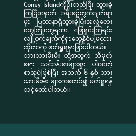
Coney Islandကိုဦးတည်ပြီး သွားခဲ့
ကြပြီးနောက် ခရီးစဥ်တွက်ချက်ရာ
မှာ ပြဿနာရှိသွားခဲ့ပြီးအလွဲလေး
တွေကြုံတွေ့ရကာ ဖြေရှင်းကြရင်း
လျို့ဝှက်ချက်ကိုရှာတွေ့နိုင်ပါ့မလား
ဆိုတာကို ဖတ်ရှုရမှာဖြစ်ပါတယ်။
သားသားမီးမီး တို့အတွက် သိမှတ်
စရာ သင်ခန်းစာများစွာ ပါဝင်တဲ့
စာအုပ်ဖြစ်ပြီး အသက် ၆ နှစ် သား
သားမီးမီး များကစတင်၍ ဖတ်ရှုရန်
သင့်တော်ပါတယ်။