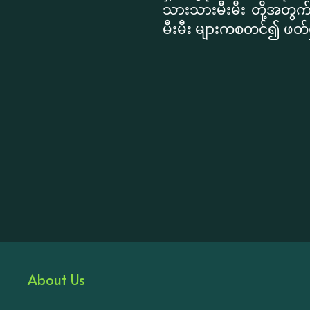
သားသားမီးမီး တို့အတွက်
မီးမီး များကစတင်၍ ဖတ်
About Us