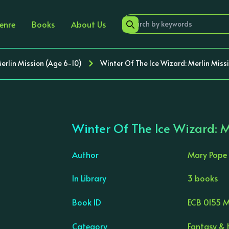
enre
Books
About Us
 Merlin Mission (Age 6-10)
Winter Of The Ice Wizard: Merlin Miss
Winter Of The Ice Wizard: M
Author
Mary Pope
In Library
3 books
›
Book ID
ECB 0155 
Category
Fantasy & H