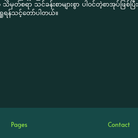
 သိမှတ်စရာ သင်ခန်းစာများစွာ ပါဝင်တဲ့စာအုပ်ဖြစ်
ရှုရန်သင့်တော်ပါတယ်။
Pages
Contact