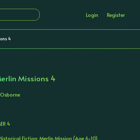
Login
Register
ions 4
erlin Missions 4
 Osborne
MER 4
istorical Fiction: Merlin Mission (Age 6-10)