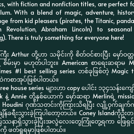
 with fiction and nonfiction titles, are perfect 
ulum. With a blend of magic, adventure, history
nge from kid pleasers (pirates, the Titanic, panda
an Revolution, Abraham Lincoln) to seasonal
). There is truly something for everyone here!
ီး Arthur တို့ဟာ သမိုင်းကို စိတ်ဝင်စားပြီး မှော်ဝတ
းနဲ့ စိမ်းမှာ မဟုတ်ပါဘူး။ American စာရေးဆရာ
es #1 best selling series တစ်ခုဖြစ်တဲ့ Magic t
s ထဲကစာအုပ်ဖြစ်ပါတယ်။
ree house series များဟာ copy ပေါင်း ၁၃၄သန်းကျော်ရ
ck နဲ့ Annie တို့နှစ်ယောက် မှော်ဆရာ Merlinရဲ့ missi
oudini ဂုဏ်သတင်းကိုကြားသိရပြီး လျို့ဝှက်ချက်ကို 
ျိန်ခရီးသွားခဲ့ကြပါတော့တယ်။ Coney Islandကိုဦးတည
ြဿနာရှိသွားခဲ့ပြီးအလွဲလေးတွေကြုံတွေ့ရကာ ဖြေရှင်း
ာကို ဖတ်ရှုရမှာဖြစ်ပါတယ်။