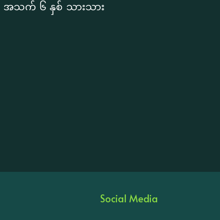
ပြီး အသက် ၆ နှစ် သားသား
Social Media