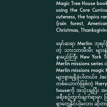
Magic Tree House books,
using the Core Curric
cuteness, the topics ra
(rain forest, Americ
Christmas, Thanksgiving
မှော်ဆရာ Merlin၊ ဘုရင်ကြ
တဲ့ သားသားမီးမီး မျာ
နာမည်ကြီး New York Tim
Merlin missions serie
Merlin missions magic t
များစွာရရှိခဲ့ပါတယ်။ Ja
တစ်ယောက်ဖြစ်တဲ့ Harry H
houseကို အသုံးချပြီး အခ
ခရီးစဥ်တွက်ချက်ရာမှာ ပ
ရှာတွေ့နိုင်ပါ့မလား ဆိုတ