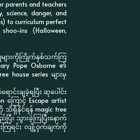
for parents and teachers
, science, danger, and
s) to curriculum perfect
 shoo-ins (Halloween,
္တုများကိုကြိုက်နှစ်သက်ကြ
မ Mary Pope Osborne ၏
ree house series များမှ
ောင်းချခဲ့ရပြီး ဆုပေါင်း
on ကြောင့် Escape artist
သိရှိနိုင်ရန် magic tree
်ပြီး သွားခဲ့ကြပြီးနောက်
ကြရင်း လျို့ဝှက်ချက်ကို