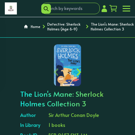
Detective: Sherlock
The Lion's Mane: Sherlock
Home
Holmes (Age 6-9)
Holmes Collection 3
‹
›
The Lion's Mane: Sherlock
Holmes Collection 3
Author
Sir Arthur Conan Doyle
In Library
1 books
Book ID
ECB 0457 SH3-LM