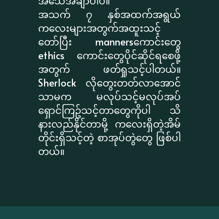
အသေအချာပါပဲ။
အသက် ၇ နှစ်အထက်အရွယ်
ကလေးများအတွက်အထူးသင့်
တော်ပြီး mannersကောင်းတွေ
ethics ကောင်းတွေပိုင်ဆိုင်ရစေဖို့
အတွက် ဖတ်ရှုသင့်ပါတယ်။
Sherlock လိုတွေးတတ်လာအောင်
သာမက မလုပ်သင့်မလုပ်အပ်
ရှောင်ကြဥ်သင့်တာတွေကိုပါ သိ
နားလည်နိုင်တာမို့ ကလေးရှိတဲ့အိမ်
တိုင်းရှိသင့်တဲ့ စာအုပ်တွဲတွေ ဖြစ်ပါ
တယ်။