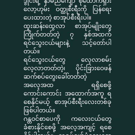
ဒွိုင်းရဲ့ နာမည်ကျော် စုံထောက်ရှား
လော့ဟုမ်း ဝတ္ထုစီးရီးကို ပြန်ရေး
ပေးထားတဲ့ စာအုပ်စီးရီးပါ။
ထူးဆန်းထွေလာ စာအုပ်မျိုးတွေ
ကြိုက်တတ်တဲ့ ၇ နှစ်အထက်
ရင်သွေးငယ်များနဲ့ သင့်တော်ပါ
တယ်။
ရင်သွေးငယ်တွေ လေ့လာစမ်း
လေ့လာတတ်တဲ့၊ ပိုင်းခြားဝေဖန်
ဆက်စပ်တွေးခေါ်တတ်တဲ့
အလေ့အထ ရရှိစေဖို့
ကောင်းကောင်း အထောက်အကူ ရ
စေနိုင်မယ့် စာအုပ်စီးရီးလေးတစ်ခု
ဖြစ်ပါတယ်။
ဂန္တဝင်စာပေကို ကလေးငယ်တွေ
ခံစားနိုင်စေဖို့ အလေ့အကျင့် ရစေ