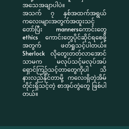
အသေအချာပါပဲ။
အသက် ၇ နှစ်အထက်အရွယ်
ကလေးများအတွက်အထူးသင့်
တော်ပြီး mannersကောင်းတွေ
ethics ကောင်းတွေပိုင်ဆိုင်ရစေဖို့
အတွက် ဖတ်ရှုသင့်ပါတယ်။
Sherlock လိုတွေးတတ်လာအောင်
သာမက မလုပ်သင့်မလုပ်အပ်
ရှောင်ကြဥ်သင့်တာတွေကိုပါ သိ
နားလည်နိုင်တာမို့ ကလေးရှိတဲ့အိမ်
တိုင်းရှိသင့်တဲ့ စာအုပ်တွဲတွေ ဖြစ်ပါ
တယ်။