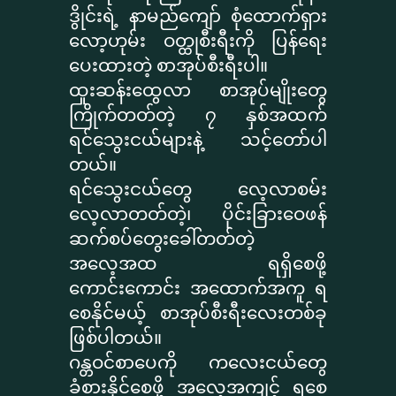
ဒွိုင်းရဲ့ နာမည်ကျော် စုံထောက်ရှား
လော့ဟုမ်း ဝတ္ထုစီးရီးကို ပြန်ရေး
ပေးထားတဲ့ စာအုပ်စီးရီးပါ။
ထူးဆန်းထွေလာ စာအုပ်မျိုးတွေ
ကြိုက်တတ်တဲ့ ၇ နှစ်အထက်
ရင်သွေးငယ်များနဲ့ သင့်တော်ပါ
တယ်။
ရင်သွေးငယ်တွေ လေ့လာစမ်း
လေ့လာတတ်တဲ့၊ ပိုင်းခြားဝေဖန်
ဆက်စပ်တွေးခေါ်တတ်တဲ့
အလေ့အထ ရရှိစေဖို့
ကောင်းကောင်း အထောက်အကူ ရ
စေနိုင်မယ့် စာအုပ်စီးရီးလေးတစ်ခု
ဖြစ်ပါတယ်။
ဂန္တဝင်စာပေကို ကလေးငယ်တွေ
ခံစားနိုင်စေဖို့ အလေ့အကျင့် ရစေ