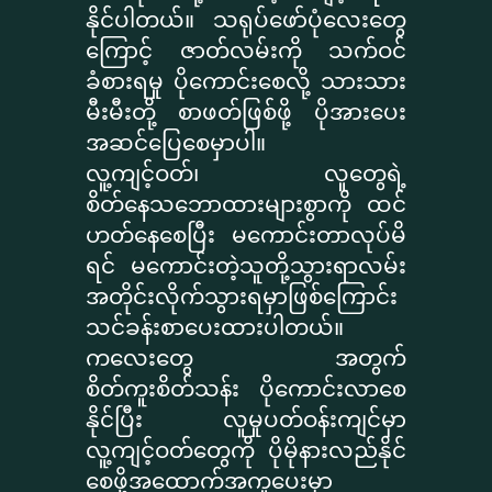
နိုင်ပါတယ်။ သရုပ်ဖော်ပုံလေးတွေ
ကြောင့် ဇာတ်လမ်းကို သက်ဝင်
ခံစားရမှု ပိုကောင်းစေလို့ သားသား
မီးမီးတို့ စာဖတ်ဖြစ်ဖို့ ပိုအားပေး
အဆင်ပြေစေမှာပါ။
လူ့ကျင့်ဝတ်၊ လူတွေရဲ့
စိတ်နေသဘောထားများစွာကို ထင်
ဟတ်နေစေပြီး မကောင်းတာလုပ်မိ
ရင် မကောင်းတဲ့သူတို့သွားရာလမ်း
အတိုင်းလိုက်သွားရမှာဖြစ်ကြောင်း
သင်ခန်းစာပေးထားပါတယ်။
ကလေးတွေ အတွက်
စိတ်ကူးစိတ်သန်း ပိုကောင်းလာစေ
နိုင်ပြီး လူမှုပတ်ဝန်းကျင်မှာ
လူ့ကျင့်ဝတ်တွေကို ပိုမိုနားလည်နိုင်
စေဖို့အထောက်အကူပေးမှာ