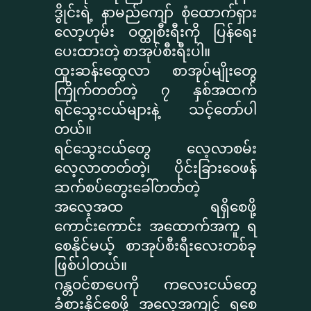
ဒွိုင်းရဲ့ နာမည်ကျော် စုံထောက်ရှား
လော့ဟုမ်း ဝတ္ထုစီးရီးကို ပြန်ရေး
ပေးထားတဲ့ စာအုပ်စီးရီးပါ။
ထူးဆန်းထွေလာ စာအုပ်မျိုးတွေ
ကြိုက်တတ်တဲ့ ၇ နှစ်အထက်
ရင်သွေးငယ်များနဲ့ သင့်တော်ပါ
တယ်။
ရင်သွေးငယ်တွေ လေ့လာစမ်း
လေ့လာတတ်တဲ့၊ ပိုင်းခြားဝေဖန်
ဆက်စပ်တွေးခေါ်တတ်တဲ့
အလေ့အထ ရရှိစေဖို့
ကောင်းကောင်း အထောက်အကူ ရ
စေနိုင်မယ့် စာအုပ်စီးရီးလေးတစ်ခု
ဖြစ်ပါတယ်။
ဂန္တဝင်စာပေကို ကလေးငယ်တွေ
ခံစားနိုင်စေဖို့ အလေ့အကျင့် ရစေ