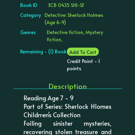
Book ID
ECB 0435 SH1-SF
Category
Detective: Sherlock Holmes
(Age 6-9)
Genres
Detective fiction, Mystery
fiction,
Remaining - (1) Book
Add To Cart
Credit Point - 1
points
Description
Reading Age 7 - 9
Part of Series: Sherlock Hlomes
Childrren's Collection
Foiling sinister mysteries,
recovering stolen treasure and