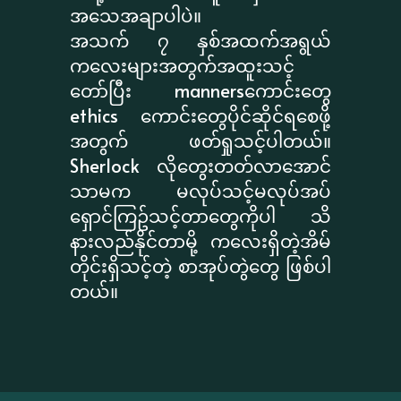
အသေအချာပါပဲ။
အသက် ၇ နှစ်အထက်အရွယ်
ကလေးများအတွက်အထူးသင့်
တော်ပြီး mannersကောင်းတွေ
ethics ကောင်းတွေပိုင်ဆိုင်ရစေဖို့
အတွက် ဖတ်ရှုသင့်ပါတယ်။
Sherlock လိုတွေးတတ်လာအောင်
သာမက မလုပ်သင့်မလုပ်အပ်
ရှောင်ကြဥ်သင့်တာတွေကိုပါ သိ
နားလည်နိုင်တာမို့ ကလေးရှိတဲ့အိမ်
တိုင်းရှိသင့်တဲ့ စာအုပ်တွဲတွေ ဖြစ်ပါ
တယ်။