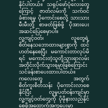
နိုင်ပါတယ်။ သရုပ်ဖော်ပုံလေးတွေ
ကြောင့် ဇာတ်လမ်းကို သက်ဝင်
ခံစားရမှု ပိုကောင်းစေလို့ သားသား
မီးမီးတို့ စာဖတ်ဖြစ်ဖို့ ပိုအားပေး
အဆင်ပြေစေမှာပါ။
လူ့ကျင့်ဝတ်၊ လူတွေရဲ့
စိတ်နေသဘောထားများစွာကို ထင်
ဟတ်နေစေပြီး မကောင်းတာလုပ်မိ
ရင် မကောင်းတဲ့သူတို့သွားရာလမ်း
အတိုင်းလိုက်သွားရမှာဖြစ်ကြောင်း
သင်ခန်းစာပေးထားပါတယ်။
ကလေးတွေ အတွက်
စိတ်ကူးစိတ်သန်း ပိုကောင်းလာစေ
နိုင်ပြီး လူမှုပတ်ဝန်းကျင်မှာ
လူ့ကျင့်ဝတ်တွေကို ပိုမိုနားလည်နိုင်
စေဖို့အထောက်အကူပေးမှာ