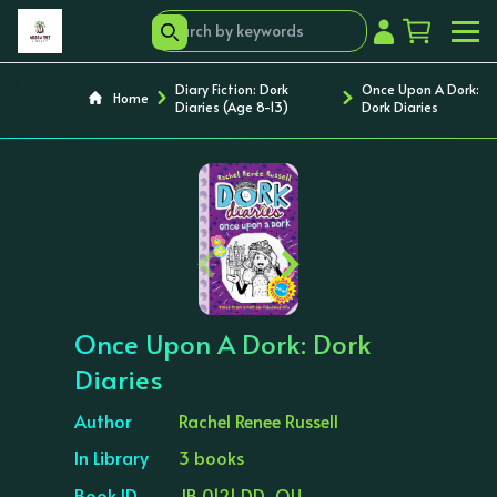
Diary Fiction: Dork
Once Upon A Dork:
Home
Diaries (Age 8-13)
Dork Diaries
‹
›
Once Upon A Dork: Dork
Diaries
Author
Rachel Renee Russell
In Library
3 books
Book ID
JB 0121 DD-OU