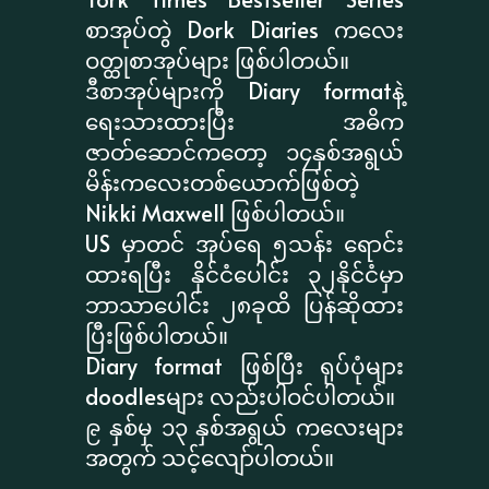
စာအုပ်တွဲ Dork Diaries ကလေး
ဝတ္ထုစာအုပ်များ ဖြစ်ပါတယ်။
ဒီစာအုပ်များကို Diary formatနဲ့
ရေးသားထားပြီး အဓိက
ဇာတ်ဆောင်ကတော့ ၁၄နှစ်အရွယ်
မိန်းကလေးတစ်ယောက်ဖြစ်တဲ့
Nikki Maxwell ဖြစ်ပါတယ်။
US မှာတင် အုပ်ရေ ၅သန်း ရောင်း
ထားရပြီး နိုင်ငံပေါင်း ၃၂နိုင်ငံမှာ
ဘာသာပေါင်း ၂၈ခုထိ ပြန်ဆိုထား
ပြီးဖြစ်ပါတယ်။
Diary format ဖြစ်ပြီး ရုပ်ပုံများ
doodlesများ လည်းပါဝင်ပါတယ်။
၉ နှစ်မှ ၁၃ နှစ်အရွယ် ကလေးများ
အတွက် သင့်လျော်ပါတယ်။