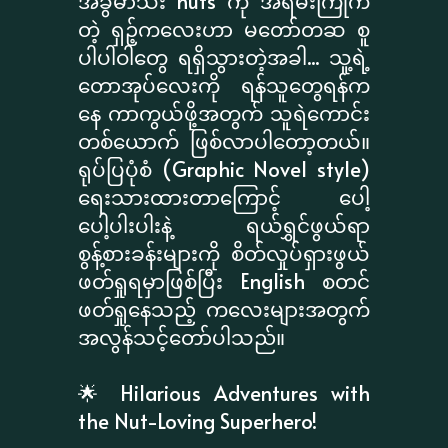
အခွံမာသီး nuts ကို အရမ်းကြိုက်
တဲ့ ရှဉ့်ကလေးဟာ မတော်တဆ စူ
ပါပါဝါတွေ ရရှိသွားတဲ့အခါ... သူ့ရဲ့
တောအုပ်လေးကို ရန်သူတွေရန်က
နေ ကာကွယ်ဖို့အတွက် သူရဲကောင်း
တစ်ယောက် ဖြစ်လာပါတော့တယ်။
ရုပ်ပြပုံစံ (Graphic Novel style)
ရေးသားထားတာကြောင့် ပေါ့
ပေါ့ပါးပါးနဲ့ ရယ်ရွှင်ဖွယ်ရာ
စွန့်စားခန်းများကို စိတ်လှုပ်ရှားဖွယ်
ဖတ်ရှုရမှာဖြစ်ပြီး English စတင်
ဖတ်ရှုနေသည့် ကလေးများအတွက်
အလွန်သင့်တော်ပါသည်။
🌟 Hilarious Adventures with
the Nut-Loving Superhero!