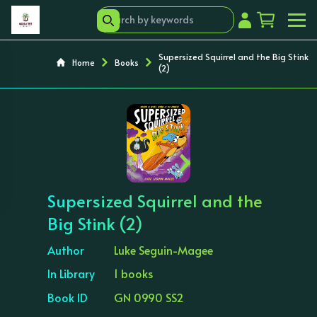
Supersized Squirrel and the Big Stink
Home
Books
(2)
‹
›
Supersized Squirrel and the
Big Stink (2)
Author
Luke Seguin-Magee
In Library
1 books
Book ID
GN 0990 SS2