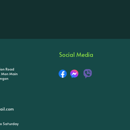
Social Media
tion Road
ik Mon Main
angon
il.com
o Saturday