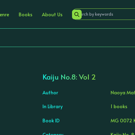
enre
Books
About Us
Kaiju No.8: Vol 2
Author
Naoya Ma
In Library
1 books
›
Book ID
MG 0072 
Category
Kaiju No. 