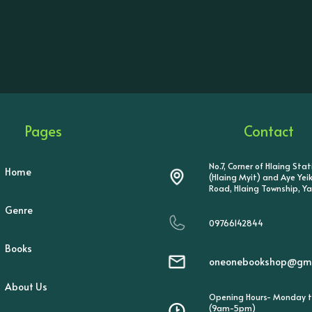
Pages
Contact
No.7, Corner of Hlaing Sta
Home
(Hlaing Myit) and Aye Ye
Road, Hlaing Township, Y
Genre
09766142844
Books
oneonebookshop@gma
About Us
Opening Hours- Monday t
(9am-5pm)