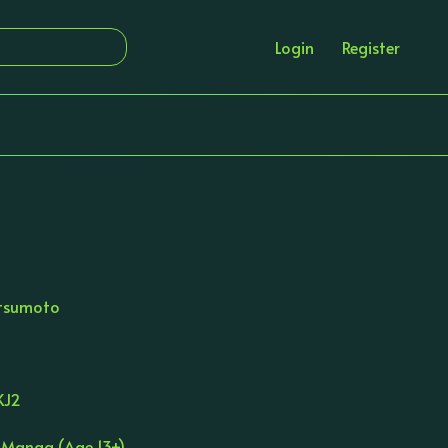
Login
Register
tsumoto
KJ2
8 Manga (Age 13+)